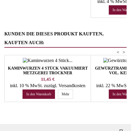
inkl. 4 % MwSt.
z
In den Ware
KUNDEN DIE DIESES PRODUKT KAUFTEN,
KAUFTEN AUCH:
<
>
KAMINWURZEN 4 STÜCK VAKUUMIERT
GEWÜRZTRAMINER
METZGEREI TROCKNER
VOL. KEL
Preis
Pr
11,45 €
15
inkl. 10 % MwSt.
zuzügl. Versandkosten
inkl. 22 % MwSt.
In den Warenkorb
Mehr
In den Ware