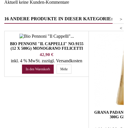
Aktuell keine Kunden-Kommentare
16 ANDERE PRODUKTE IN DIESER KATEGORIE:
>
<
BIO PENNONI "IL CAPPELLI" NO.9155
(12 X 500G) MONOGRANO FELICETTI
PASTA
Preis
42,90 €
inkl. 4 % MwSt.
zuzügl. Versandkosten
In den Warenkorb
Mehr
GRANA PADANO 
300G GR
Pr
10