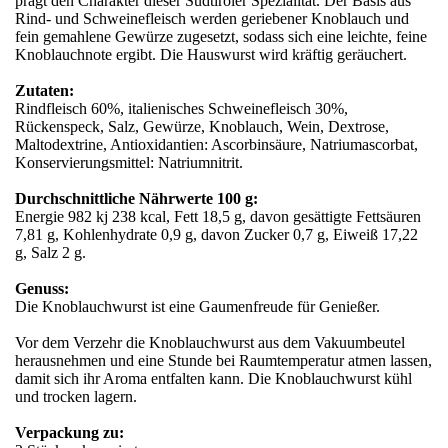
prägt den Charakter dieser Südtiroler Spezialität. Der Basis aus
Rind- und Schweinefleisch werden geriebener Knoblauch und
fein gemahlene Gewürze zugesetzt, sodass sich eine leichte, feine
Knoblauchnote ergibt. Die Hauswurst wird kräftig geräuchert.
Zutaten:
Rindfleisch 60%, italienisches Schweinefleisch 30%,
Rückenspeck, Salz, Gewürze, Knoblauch, Wein, Dextrose,
Maltodextrine, Antioxidantien: Ascorbinsäure, Natriumascorbat,
Konservierungsmittel: Natriumnitrit.
Durchschnittliche Nährwerte 100 g:
Energie 982 kj 238 kcal, Fett 18,5 g, davon gesättigte Fettsäuren
7,81 g, Kohlenhydrate 0,9 g, davon Zucker 0,7 g, Eiweiß 17,22
g, Salz 2 g.
Genuss:
Die Knoblauchwurst ist eine Gaumenfreude für Genießer.
Vor dem Verzehr die Knoblauchwurst aus dem Vakuumbeutel
herausnehmen und eine Stunde bei Raumtemperatur atmen lassen,
damit sich ihr Aroma entfalten kann. Die Knoblauchwurst kühl
und trocken lagern.
Verpackung zu: