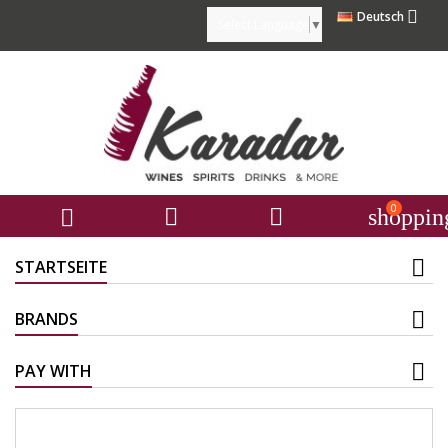

Deutsch
Select Language
▼
0



shoppin
STARTSEITE
BRANDS
PAY WITH