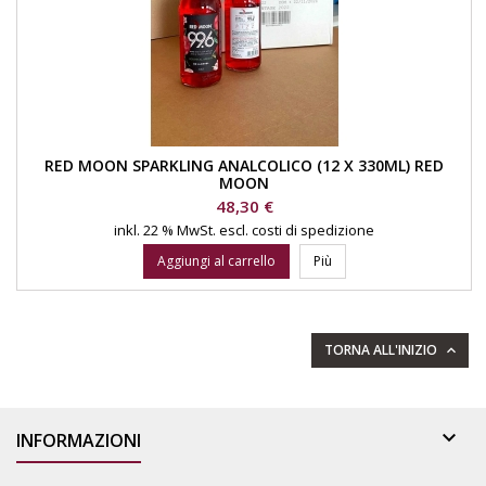
RED MOON SPARKLING ANALCOLICO (12 X 330ML) RED
MOON
Prezzo
48,30 €
inkl. 22 % MwSt.
escl. costi di spedizione
Aggiungi al carrello
Più
TORNA ALL'INIZIO


INFORMAZIONI