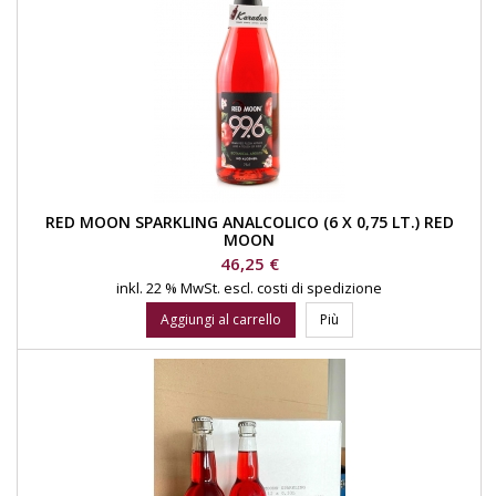
RED MOON SPARKLING ANALCOLICO (6 X 0,75 LT.) RED
MOON
Prezzo
46,25 €
inkl. 22 % MwSt.
escl. costi di spedizione
Aggiungi al carrello
Più