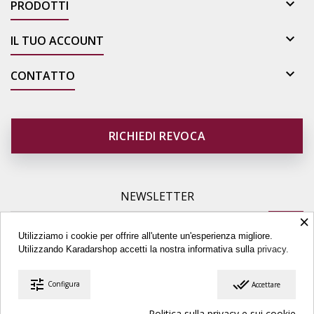

PRODOTTI

IL TUO ACCOUNT

CONTATTO
RICHIEDI REVOCA
NEWSLETTER
×
Utilizziamo i cookie per offrire all'utente un'esperienza migliore.
Utilizzando Karadarshop accetti la nostra informativa sulla
privacy.
tune
done_all
Configura
Accettare
© Copyright 2026 Karadarshop.com. All Rights Reserved.
Politica sulla privacy e sui cookie