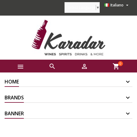

Italiano
Select Language
▼
0



shopping_cart
HOME
BRANDS
BANNER