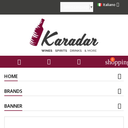

Italiano
Select Language
▼
0



shoppin
HOME
BRANDS
BANNER