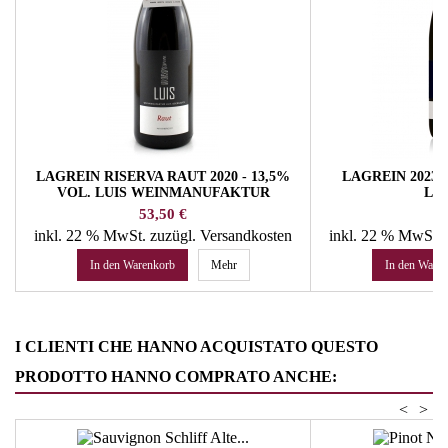
LAGREIN RISERVA RAUT 2020 - 13,5%
LAGREIN 2023 -
VOL. LUIS WEINMANUFAKTUR
LA
Preis
Pr
53,50 €
15
inkl. 22 % MwSt.
zuzügl. Versandkosten
inkl. 22 % MwSt.
In den Warenkorb
Mehr
In den Ware
I CLIENTI CHE HANNO ACQUISTATO QUESTO
PRODOTTO HANNO COMPRATO ANCHE:
<
>