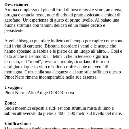
Descrizione:
Aroma complesso di piccoli frutti di bosco rossi e scuri, amarena,
prugna e arancia rossa, note di erbe di prato essiccate e chiodi di
garofano. Un'esperienza di gusto di primo livello. Al palato una
buona struttura con tannini delicati ed un finale deciso e
persistente.
A volte bisogna guardare indietro nel tempo per capire come sono
nati i vini di carattere. Bisogna ricordare i venti e le acque che
hanno spostato la sabbia e le pietre da un luogo all’altro… Così è
nato anche il Lehmont: il "lehm", che in tedesco significa
terriccio, e il "mont", ovvero il monte, ricordano il terreno
d'origine di questo vino e l'effetto rinfrescante dei venti di
montagna. Grazie alla sua eleganza e al suo stile raffinato questo
Pinot Nero rimane incomparabile nella sua essenza.
Uvaggio:
Pinot Nero - Alto Adige DOC Riserva
Zona:
Suoli morenici esposti a sud- est con struttura mista di limo e
sabbia attraversati da pietre a 400 - 500 metri sul livello del mare.
Vinificazione:
Macerazione a freddo per circa una settimana e fermentazione in