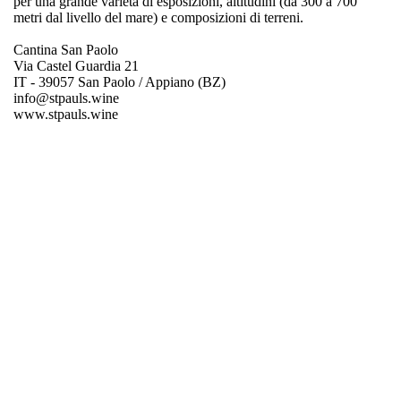
per una grande varietà di esposizioni, altitudini (da 300 a 700
metri dal livello del mare) e composizioni di terreni.
Cantina San Paolo
Via Castel Guardia 21
IT - 39057 San Paolo / Appiano (BZ)
info@stpauls.wine
www.stpauls.wine