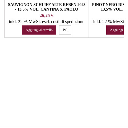
SAUVIGNON SCHLIFF ALTE REBEN 2023
PINOT NERO RISER
- 13,5% VOL. CANTINA S. PAOLO
13,5% VOL. 
COLT
Prezzo
Pr
26,25 €
19
inkl. 22 % MwSt.
escl. costi di spedizione
inkl. 22 % MwSt.
e
Aggiungi al carrello
Più
Aggiungi al c