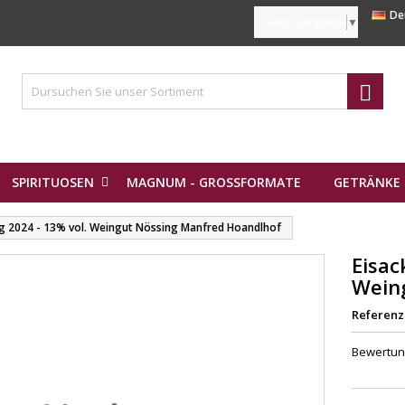
De
Select Language
▼

SPIRITUOSEN
MAGNUM - GROSSFORMATE
GETRÄNKE 
ing 2024 - 13% vol. Weingut Nössing Manfred Hoandlhof
Eisac
Wein
Referenz
Bewertu