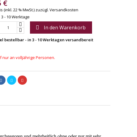
5 €
s (inkl. 22 % MwSt.)
zuzügl. Versandkosten
: 3 - 10 Werktage
In den Warenkorb

el bestellbar - in 3 - 10 Werktagen versandbereit
 nur an volljährige Personen.
urchgegoren und mehrheitlich ohne oder nur mit sehr