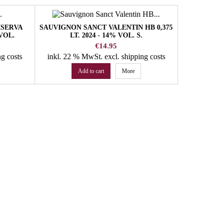
ISERVA
SAUVIGNON SANCT VALENTIN HB 0,375
SYLVANE
 VOL.
LT. 2024 - 14% VOL. S.
BOTT
Y
MICHELE/APPIANO WINERY
N
Price
€14.95
ng costs
inkl. 22 % MwSt.
excl. shipping costs
inkl. 22
Add to cart
More