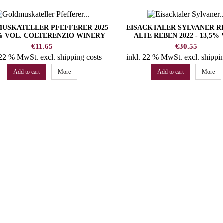
USKATELLER PFEFFERER 2025
EISACKTALER SYLVANER R
5% VOL. COLTERENZIO WINERY
ALTE REBEN 2022 - 13,5%
PACHERHOF WINER
Price
Price
€11.65
€30.55
. 22 % MwSt.
excl. shipping costs
inkl. 22 % MwSt.
excl. shippi
Add to cart
More
Add to cart
More