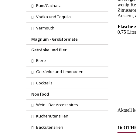
wenig Res
Rum/Cachaca
Zitrusaro
Austern, 
Vodka und Tequila
Flasche 
Vermouth
0,75 Liter
Magnum - Großformate
Getränke und Bier
Biere
Getränke und Limonaden
Region
Cocktails
Wareng
Non food
Wein - Bar Accessoires
Aktuell 
Küchenutensilien
Backutensilien
16 OTH