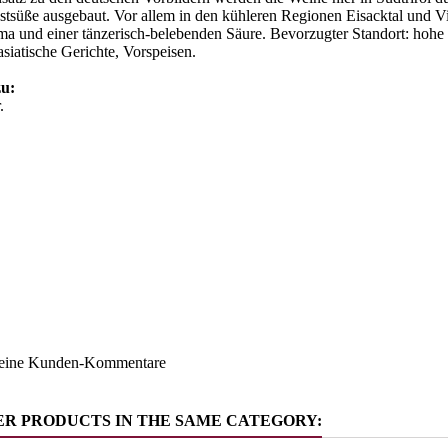
tsüße ausgebaut. Vor allem in den kühleren Regionen Eisacktal und Vi
ma und einer tänzerisch-belebenden Säure. Bevorzugter Standort: hoh
asiatische Gerichte, Vorspeisen.
zu:
.
Südtirol
ruppe
Riesling
keine Kunden-Kommentare
ER PRODUCTS IN THE SAME CATEGORY: