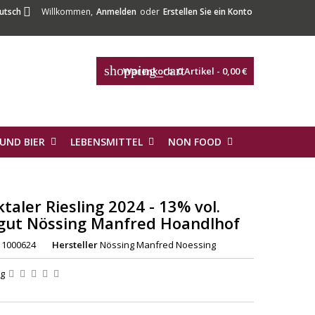

utsch
Willkommen,
Anmelden
oder
Erstellen Sie ein Konto
shopping_cart
Warenkorb:
0
Artikel - 0,00 €
UND BIER
LEBENSMITTEL
NON FOOD
ktaler Riesling 2024 - 13% vol.
gut Nössing Manfred Hoandlhof
1000624
Hersteller
Nössing Manfred Noessing
ng