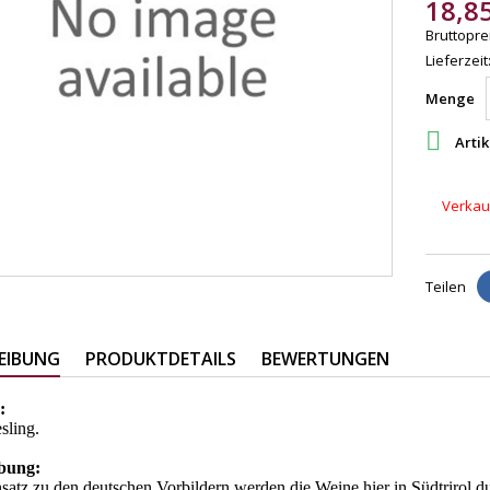
18,8
Bruttoprei
Lieferzeit
Menge

Artik
Verkauf
Teilen
EIBUNG
PRODUKTDETAILS
BEWERTUNGEN
:
sling.
bung:
atz zu den deutschen Vorbildern werden die Weine hier in Südtrirol d