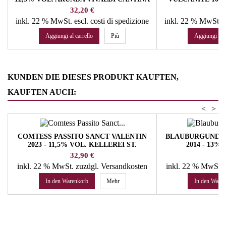
SPUMANTI
12,5% VOL.
Prezzo
Pr
32,20 €
64
inkl. 22 % MwSt.
escl. costi di spedizione
inkl. 22 % MwSt.
e
Aggiungi al carrello
Più
Aggiungi al c
KUNDEN DIE DIESES PRODUKT KAUFTEN,
KAUFTEN AUCH:
<
>
COMTESS PASSITO SANCT VALENTIN
BLAUBURGUNDE
2023 - 11,5% VOL. KELLEREI ST.
2014 - 13%
MICHAEL/EPPAN
WALDTHA
Preis
Pr
32,90 €
41
inkl. 22 % MwSt.
zuzügl. Versandkosten
inkl. 22 % MwSt.
In den Warenkorb
Mehr
In den Ware