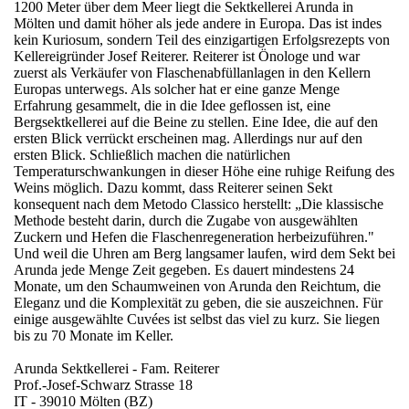
1200 Meter über dem Meer liegt die Sektkellerei Arunda in
Mölten und damit höher als jede andere in Europa. Das ist indes
kein Kuriosum, sondern Teil des einzigartigen Erfolgsrezepts von
Kellereigründer Josef Reiterer. Reiterer ist Önologe und war
zuerst als Verkäufer von Flaschenabfüllanlagen in den Kellern
Europas unterwegs. Als solcher hat er eine ganze Menge
Erfahrung gesammelt, die in die Idee geflossen ist, eine
Bergsektkellerei auf die Beine zu stellen. Eine Idee, die auf den
ersten Blick verrückt erscheinen mag. Allerdings nur auf den
ersten Blick. Schließlich machen die natürlichen
Temperaturschwankungen in dieser Höhe eine ruhige Reifung des
Weins möglich. Dazu kommt, dass Reiterer seinen Sekt
konsequent nach dem Metodo Classico herstellt: „Die klassische
Methode besteht darin, durch die Zugabe von ausgewählten
Zuckern und Hefen die Flaschenregeneration herbeizuführen."
Und weil die Uhren am Berg langsamer laufen, wird dem Sekt bei
Arunda jede Menge Zeit gegeben. Es dauert mindestens 24
Monate, um den Schaumweinen von Arunda den Reichtum, die
Eleganz und die Komplexität zu geben, die sie auszeichnen. Für
einige ausgewählte Cuvées ist selbst das viel zu kurz. Sie liegen
bis zu 70 Monate im Keller.
Arunda Sektkellerei - Fam. Reiterer
Prof.-Josef-Schwarz Strasse 18
IT - 39010 Mölten (BZ)