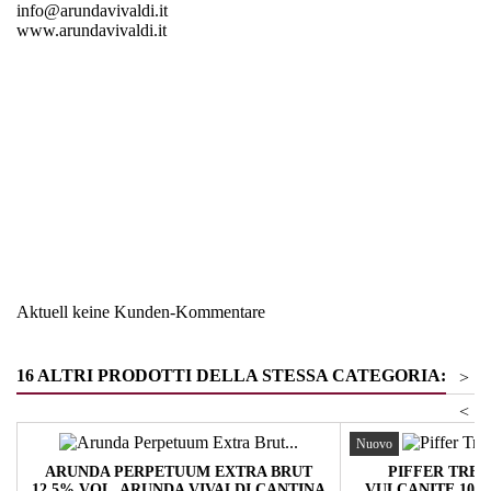
info@arundavivaldi.it
www.arundavivaldi.it
Region
Südtirol
Warengruppe
Schaumweine- Bier
Aktuell keine Kunden-Kommentare
16 ALTRI PRODOTTI DELLA STESSA CATEGORIA:
>
<
Nuovo
ARUNDA PERPETUUM EXTRA BRUT
PIFFER TRE
12,5% VOL. ARUNDA VIVALDI CANTINA
VULCANITE 10Y