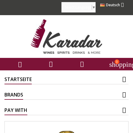

Deutsch
Select Language
▼
0



shoppin
STARTSEITE
BRANDS
PAY WITH