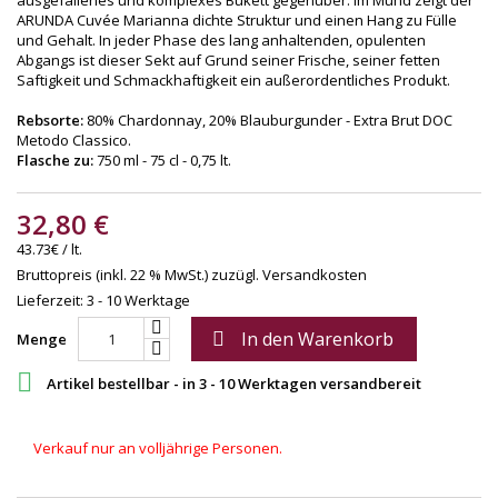
ARUNDA Cuvée Marianna dichte Struktur und einen Hang zu Fülle
und Gehalt. In jeder Phase des lang anhaltenden, opulenten
Abgangs ist dieser Sekt auf Grund seiner Frische, seiner fetten
Saftigkeit und Schmackhaftigkeit ein außerordentliches Produkt.
Rebsorte:
80% Chardonnay, 20% Blauburgunder - Extra Brut DOC
Metodo Classico.
Flasche zu:
750 ml - 75 cl - 0,75 lt.
32,80 €
43.73€ / lt.
Bruttopreis (inkl. 22 % MwSt.)
zuzügl. Versandkosten
Lieferzeit: 3 - 10 Werktage
In den Warenkorb

Menge

Artikel bestellbar - in 3 - 10 Werktagen versandbereit
Verkauf nur an volljährige Personen.