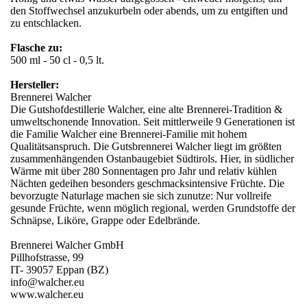
den Stoffwechsel anzukurbeln oder abends, um zu entgiften und
zu entschlacken.
Flasche zu:
500 ml - 50 cl - 0,5 lt.
Hersteller:
Brennerei Walcher
Die Gutshofdestillerie Walcher, eine alte Brennerei-Tradition &
umweltschonende Innovation. Seit mittlerweile 9 Generationen ist
die Familie Walcher eine Brennerei-Familie mit hohem
Qualitätsanspruch. Die Gutsbrennerei Walcher liegt im größten
zusammenhängenden Ostanbaugebiet Südtirols. Hier, in südlicher
Wärme mit über 280 Sonnentagen pro Jahr und relativ kühlen
Nächten gedeihen besonders geschmacksintensive Früchte. Die
bevorzugte Naturlage machen sie sich zunutze: Nur vollreife
gesunde Früchte, wenn möglich regional, werden Grundstoffe der
Schnäpse, Liköre, Grappe oder Edelbrände.
Brennerei Walcher GmbH
Pillhofstrasse, 99
IT- 39057 Eppan (BZ)
info@walcher.eu
www.walcher.eu