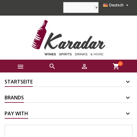

Deutsch
Select Language
▼
0



shopping_cart
STARTSEITE
BRANDS
PAY WITH