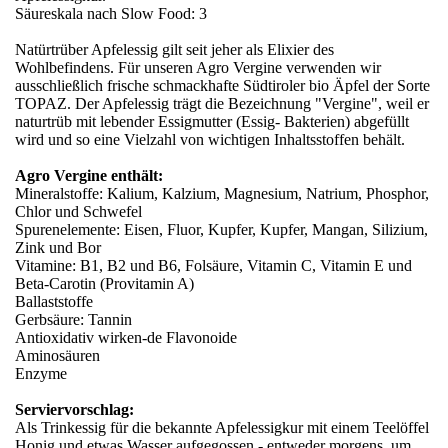
Säureskala nach Slow Food: 3
Natürtrüber Apfelessig gilt seit jeher als Elixier des
Wohlbefindens. Für unseren Agro Vergine verwenden wir
ausschließlich frische schmackhafte Südtiroler bio Äpfel der Sorte
TOPAZ. Der Apfelessig trägt die Bezeichnung "Vergine", weil er
naturtrüb mit lebender Essigmutter (Essig- Bakterien) abgefüllt
wird und so eine Vielzahl von wichtigen Inhaltsstoffen behält.
Agro Vergine enthält:
Mineralstoffe: Kalium, Kalzium, Magnesium, Natrium, Phosphor,
Chlor und Schwefel
Spurenelemente: Eisen, Fluor, Kupfer, Kupfer, Mangan, Silizium,
Zink und Bor
Vitamine: B1, B2 und B6, Folsäure, Vitamin C, Vitamin E und
Beta-Carotin (Provitamin A)
Ballaststoffe
Gerbsäure: Tannin
Antioxidativ wirken-de Flavonoide
Aminosäuren
Enzyme
Serviervorschlag:
Als Trinkessig für die bekannte Apfelessigkur mit einem Teelöffel
Honig und etwas Wasser aufgegossen - entweder morgens, um