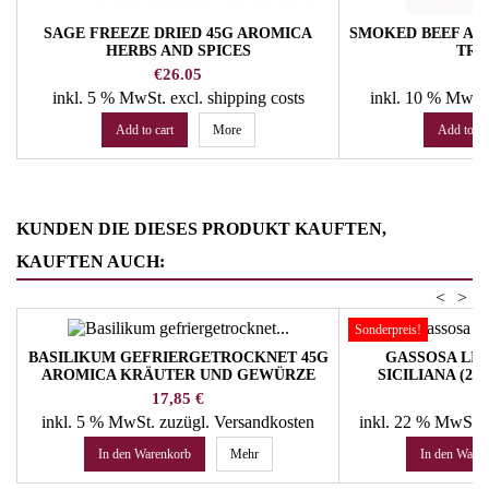
SAGE FREEZE DRIED 45G AROMICA
SMOKED BEEF AP
HERBS AND SPICES
TRO
Price
Pr
€26.05
€
inkl. 5 % MwSt.
excl. shipping costs
inkl. 10 % MwSt
Add to cart
More
Add to ca
KUNDEN DIE DIESES PRODUKT KAUFTEN,
KAUFTEN AUCH:
<
>
Sonderpreis!
BASILIKUM GEFRIERGETROCKNET 45G
GASSOSA LI
AROMICA KRÄUTER UND GEWÜRZE
SICILIANA (24 
LIM
Preis
Pr
17,85 €
46
inkl. 5 % MwSt.
zuzügl. Versandkosten
inkl. 22 % MwSt.
In den Warenkorb
Mehr
In den Ware