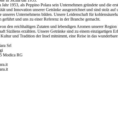
ite in Sicilia dal 1953.
 Jahr 1953, als Peppino Polara sein Unternehmen gründete und die erst
ität und Innovation unserer Getränke ausgezeichnet und sind stolz auf 
 unseres Unternehmens bilden. Unsere Leidenschaft für kohlensäurehal
geführt und uns zu einer Referenz in der Branche gemacht.
t von den reichhaltigen Zutaten und lebendigen Aromen unserer Region 
aft Siziliens erzählen. Unsere Getränke sind zu einem einzigartigen Er
 Kultur und Tradition der Insel mitnimmt, eine Reise in das wunderbare
lara Srl
gi
15 Modica RG
ra.it
ra.it