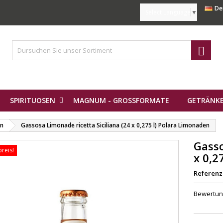
De
Select Language
▼

SPIRITUOSEN
MAGNUM - GROSSFORMATE
GETRÄNKE
en
Gassosa Limonade ricetta Siciliana (24 x 0,275 l) Polara Limonaden
Gasso
reis!
x 0,2
Referenz
Bewertu