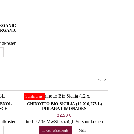
ORGANIC
ORGANIC
andkosten
<
>
Sonderpreis!
VENÖL
CHINOTTO BIO SICILIA (12 X 0,275 L)
AGRO VERG
ISCH
POLARA LIMONADEN
BR
Preis
32,50 €
andkosten
inkl. 22 % MwSt.
zuzügl. Versandkosten
inkl. 10 
In den Warenkorb
Mehr
In 