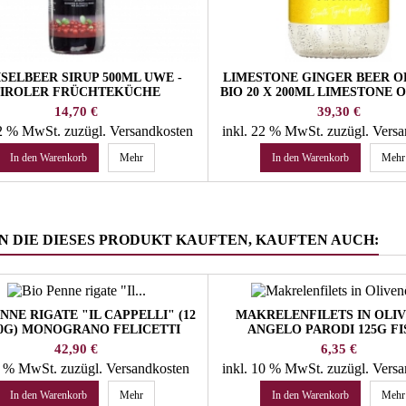
SELBEER SIRUP 500ML UWE -
LIMESTONE GINGER BEER 
TIROLER FRÜCHTEKÜCHE
BIO 20 X 200ML LIMESTONE 
Preis
Preis
14,70 €
39,30 €
22 % MwSt.
zuzügl. Versandkosten
inkl. 22 % MwSt.
zuzügl. Vers
In den Warenkorb
Mehr
In den Warenkorb
Mehr
 DIE DIESES PRODUKT KAUFTEN, KAUFTEN AUCH:
NNE RIGATE "IL CAPPELLI" (12
MAKRELENFILETS IN OLI
00G) MONOGRANO FELICETTI
ANGELO PARODI 125G F
PASTA
Preis
Preis
42,90 €
6,35 €
 4 % MwSt.
zuzügl. Versandkosten
inkl. 10 % MwSt.
zuzügl. Vers
In den Warenkorb
Mehr
In den Warenkorb
Mehr