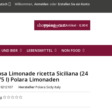

utsch
Willkommen,
Anmelden
oder
Erstellen Sie ein Konto
shopping_cart
Warenkorb:
0
Artikel - 0,00 €
 UND BIER
LEBENSMITTEL
NON FOOD
sa Limonade ricetta Siciliana (24
75 l) Polara Limonaden
9212107
Hersteller
Polara Sicily Italy
ng