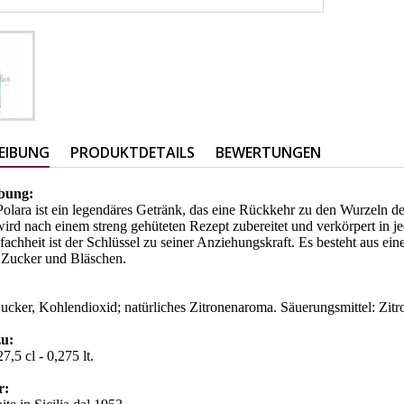
EIBUNG
PRODUKTDETAILS
BEWERTUNGEN
bung:
olara ist ein legendäres Getränk, das eine Rückkehr zu den Wurzeln der
ird nach einem streng gehüteten Rezept zubereitet und verkörpert in 
fachheit ist der Schlüssel zu seiner Anziehungskraft. Es besteht aus ein
 Zucker und Bläschen.
ucker, Kohlendioxid; natürliches Zitronenaroma. Säuerungsmittel: Zit
zu:
7,5 cl - 0,275 lt.
r: