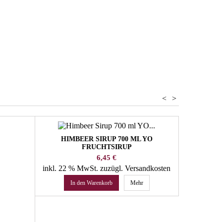
tränke
<
>
HIMBEER SIRUP 700 ML YO
HOLUNDER
FRUCHTSIRUP
TIR
Preis
6,45 €
inkl. 22 % MwSt.
zuzügl. Versandkosten
inkl. 22 
In den Warenkorb
Mehr
In 