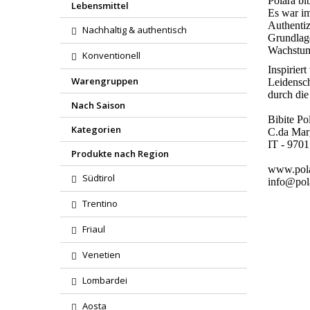
Polara bib
Lebensmittel
Es war im
Authentiz
Nachhaltig & authentisch
Grundlage
Wachstum 
Konventionell
Inspirier
Warengruppen
Leidensch
durch die
Nach Saison
Bibite Po
Kategorien
C.da Mar
IT - 970
Produkte nach Region
www.pola
Südtirol
info@pola
Trentino
Friaul
Venetien
Lombardei
Aosta