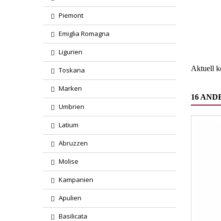
Piemont
Region
Emiglia Romagna
Wareng
Ligurien
Aktuell 
Toskana
Marken
16 AND
Umbrien
Latium
Abruzzen
Molise
Kampanien
Apulien
Basilicata