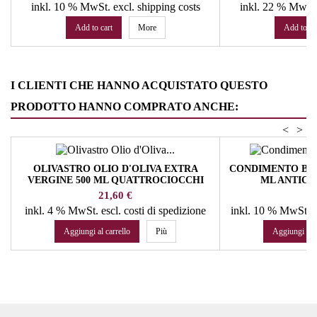
inkl. 10 % MwSt.
excl. shipping costs
inkl. 22 % MwSt
Add to cart
More
Add to ca
I CLIENTI CHE HANNO ACQUISTATO QUESTO
PRODOTTO HANNO COMPRATO ANCHE:
<
>
OLIVASTRO OLIO D'OLIVA EXTRA
CONDIMENTO BIA
VERGINE 500 ML QUATTROCIOCCHI
ML ANTICA
Prezzo
Pr
21,60 €
13
inkl. 4 % MwSt.
escl. costi di spedizione
inkl. 10 % MwSt.
e
Aggiungi al carrello
Più
Aggiungi al c