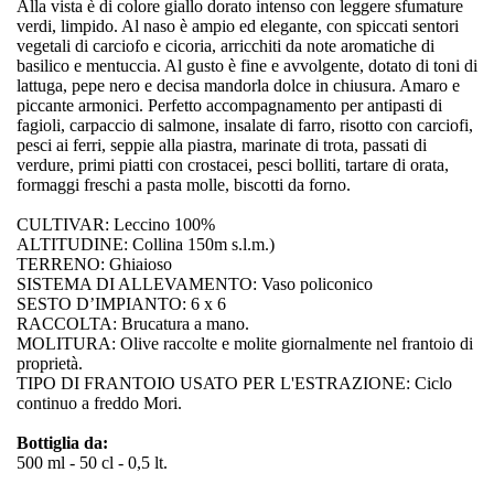
Alla vista è di colore giallo dorato intenso con leggere sfumature
verdi, limpido. Al naso è ampio ed elegante, con spiccati sentori
vegetali di carciofo e cicoria, arricchiti da note aromatiche di
basilico e mentuccia. Al gusto è fine e avvolgente, dotato di toni di
lattuga, pepe nero e decisa mandorla dolce in chiusura. Amaro e
piccante armonici. Perfetto accompagnamento per antipasti di
fagioli, carpaccio di salmone, insalate di farro, risotto con carciofi,
pesci ai ferri, seppie alla piastra, marinate di trota, passati di
verdure, primi piatti con crostacei, pesci bolliti, tartare di orata,
formaggi freschi a pasta molle, biscotti da forno.
CULTIVAR: Leccino 100%
ALTITUDINE: Collina 150m s.l.m.)
TERRENO: Ghiaioso
SISTEMA DI ALLEVAMENTO: Vaso policonico
SESTO D’IMPIANTO: 6 x 6
RACCOLTA: Brucatura a mano.
MOLITURA: Olive raccolte e molite giornalmente nel frantoio di
proprietà.
TIPO DI FRANTOIO USATO PER L'ESTRAZIONE: Ciclo
continuo a freddo Mori.
Bottiglia da:
500 ml - 50 cl - 0,5 lt.