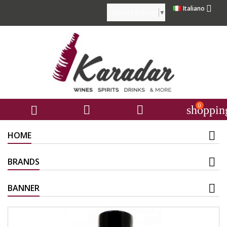

Italiano
Select Language
▼
0



shoppin
HOME
BRANDS
BANNER