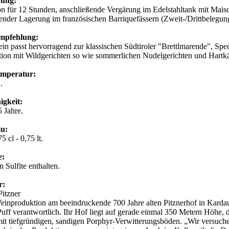
erung:
n für 12 Stunden, anschließende Vergärung im Edelstahltank mit Maisc
ender Lagerung im französischen Barriquefässern (Zweit-/Drittbelegung
empfehlung:
in passt hervorragend zur klassischen Südtiroler "Brettlmarende", Sp
ion mit Wildgerichten so wie sommerlichen Nudelgerichten und Hartk
emperatur:
.
igkeit:
5 Jahre.
zu:
5 cl - 0,75 lt.
e:
 Sulfite enthalten.
r:
Pitzner
einproduktion am beeindruckende 700 Jahre alten Pitznerhof in Karda
ff verantwortlich. Ihr Hof liegt auf gerade einmal 350 Metern Höhe, di
t tiefgründigen, sandigen Porphyr-Verwitterungsböden. „Wir versuche