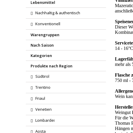
Vinifizi
Lebensmittel
Mazeratio
anschließ
Nachhaltig & authentisch
Speisen
Konventionell
Dieser We
Kombinat
Warengruppen
Servicet
Nach Saison
14 - 16°C
Kategorien
Lagerfäh
mehr als 
Produkte nach Region
Flasche 
Südtirol
750 ml - 7
Trentino
Allergen
Wein kann
Friaul
Herstelle
Venetien
Weingut 
Für die W
Lombardei
Thomas Pu
Hängen mi
Aosta