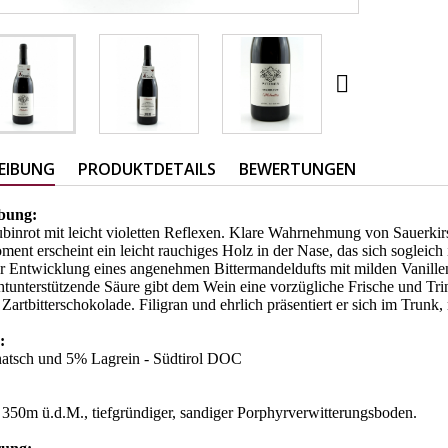

EIBUNG
PRODUKTDETAILS
BEWERTUNGEN
ibung:
binrot mit leicht violetten Reflexen. Klare Wahrnehmung von Sauerkirs
ment erscheint ein leicht rauchiges Holz in der Nase, das sich sogleich
ur Entwicklung eines angenehmen Bittermandeldufts mit milden Vanill
htunterstützende Säure gibt dem Wein eine vorzügliche Frische und Tri
Zartbitterschokolade. Filigran und ehrlich präsentiert er sich im Tru
e:
atsch und 5% Lagrein - Südtirol DOC
350m ü.d.M., tiefgründiger, sandiger Porphyrverwitterungsboden.