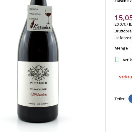
Flasche z
15,0
20.07€ / lt.
Bruttoprei
Lieferzeit
Menge

Artik
Verkauf
Teilen