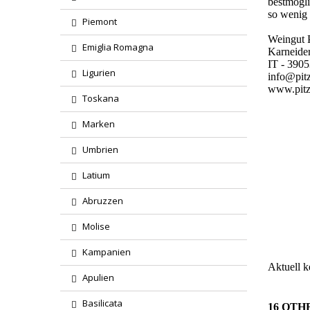
bestmögli
so wenig 
Piemont
Weingut 
Emiglia Romagna
Karneider
IT - 390
Ligurien
info@pitz
www.pitz
Toskana
Marken
Umbrien
Latium
Region
Abruzzen
Molise
Wareng
Kampanien
Aktuell 
Apulien
Basilicata
16 OTH