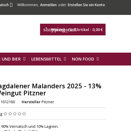

utsch
Willkommen,
Anmelden
oder
Erstellen Sie ein Konto
shopping_cart
Warenkorb:
0
Artikel - 0,00 €
 UND BIER
LEBENSMITTEL
NON FOOD
agdalener Malanders 2025 - 13%
Weingut Pitzner
1012160
Hersteller
Pitzner
ng
:
90% Vernatsch und 10% Lagrein.