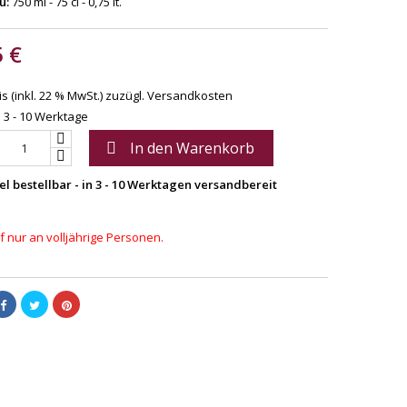
u:
750 ml - 75 cl - 0,75 lt.
5 €
s (inkl. 22 % MwSt.)
zuzügl. Versandkosten
: 3 - 10 Werktage
In den Warenkorb

el bestellbar - in 3 - 10 Werktagen versandbereit
 nur an volljährige Personen.