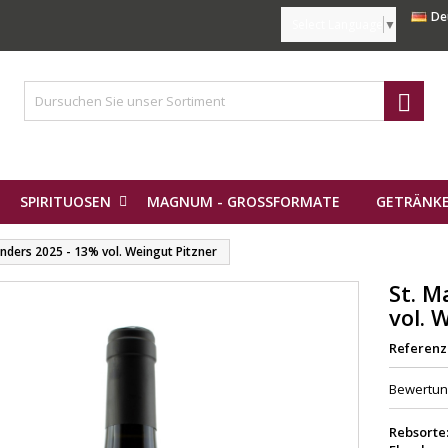
De
Select Language
▼

SPIRITUOSEN
MAGNUM - GROSSFORMATE
GETRÄNKE
nders 2025 - 13% vol. Weingut Pitzner
St. M
vol. 
Referenz
Bewertu
Rebsorte