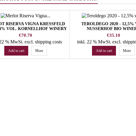
T RISERVA VIGNA KRESSFELD
TEROLDEGO 2020 - 12,5% 
 14% VOL. KORNELLHOF WINERY
NUSSERHOF BIO WINE
Price
Price
€70.70
€35.10
. 22 % MwSt.
excl. shipping costs
inkl. 22 % MwSt.
excl. shippi
Add to cart
More
Add to cart
More