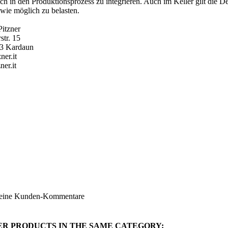
ch in den Produktionsprozess zu integrieren. Auch im Keller gilt die D
wie möglich zu belasten.
Pitzner
str. 15
53 Kardaun
ner.it
ner.it
Südtirol
ruppe
St. Magda
keine Kunden-Kommentare
ER PRODUCTS IN THE SAME CATEGORY: