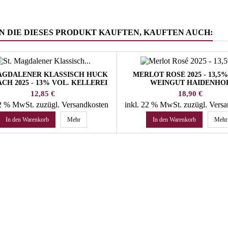
 DIE DIESES PRODUKT KAUFTEN, KAUFTEN AUCH:
MAGDALENER KLASSISCH HUCK
MERLOT ROSÉ 2025 - 13,5%
CH 2025 - 13% VOL. KELLEREI
WEINGUT HAIDENHO
BOZEN
Preis
Preis
12,85 €
18,90 €
22 % MwSt.
zuzügl. Versandkosten
inkl. 22 % MwSt.
zuzügl. Vers
In den Warenkorb
Mehr
In den Warenkorb
Mehr