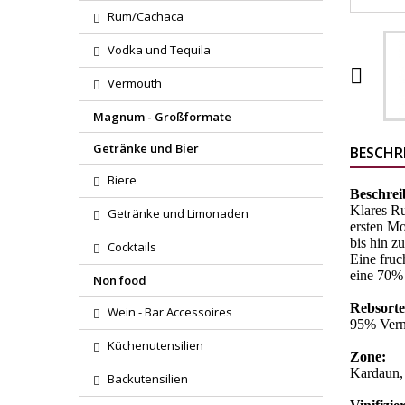
Rum/Cachaca
Vodka und Tequila

Vermouth
Magnum - Großformate
Getränke und Bier
BESCHR
Biere
Beschre
Klares Ru
Getränke und Limonaden
ersten Mo
bis hin z
Cocktails
Eine fruc
eine 70% 
Non food
Rebsort
Wein - Bar Accessoires
95% Vern
Küchenutensilien
Zone:
Kardaun, 
Backutensilien