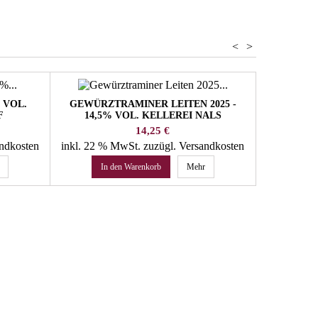
<
>
 VOL.
GEWÜRZTRAMINER LEITEN 2025 -
SAUVIGN
F
14,5% VOL. KELLEREI NALS
MAU
MARGREID
Preis
14,25 €
andkosten
inkl. 22 % MwSt.
zuzügl. Versandkosten
inkl. 22 
In den Warenkorb
Mehr
In 