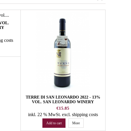
VOL.
RY
ng costs
TERRE DI SAN LEONARDO 2022 - 13%
VERNATS
VOL. SAN LEONARDO WINERY
12,5%
Price
€15.85
inkl. 22 % MwSt.
excl. shipping costs
inkl. 22
Add to cart
More