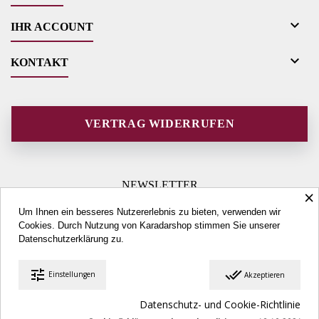

IHR ACCOUNT

KONTAKT
VERTRAG WIDERRUFEN
NEWSLETTER
×
Um Ihnen ein besseres Nutzererlebnis zu bieten, verwenden wir
Cookies. Durch Nutzung von Karadarshop stimmen Sie unserer
Datenschutzerklärung
zu.
tune
done_all
Einstellungen
Akzeptieren
© Copyright 2026 Karadarshop.com. All Rights Reserved.
Datenschutz- und Cookie-Richtlinie