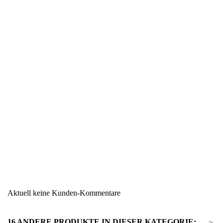
Region
Südtirol
Warengruppe
Weitere Rotweine
Aktuell keine Kunden-Kommentare
16 ANDERE PRODUKTE IN DIESER KATEGORIE:
>