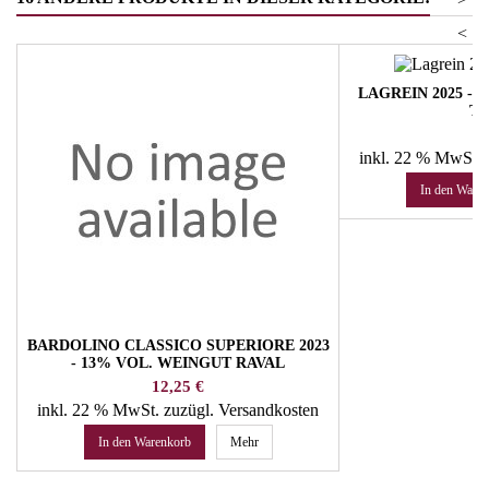
<
LAGREIN 2025 - 
T
Pr
13
inkl. 22 % MwSt.
In den Ware
BARDOLINO CLASSICO SUPERIORE 2023
- 13% VOL. WEINGUT RAVAL
Preis
12,25 €
inkl. 22 % MwSt.
zuzügl. Versandkosten
In den Warenkorb
Mehr