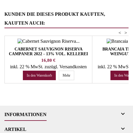
KUNDEN DIE DIESES PRODUKT KAUFTEN,
KAUFTEN AUCH:
<
>
CABERNET SAUVIGNON RISERVA
BRANCAIA TRE 
CAMPANER 2022 - 13% VOL. KELLEREI
WEINGUT 
KALTERN
Preis
Pr
16,80 €
16
inkl. 22 % MwSt.
zuzügl. Versandkosten
inkl. 22 % MwSt.
In den Warenkorb
Mehr
In den Ware

INFORMATIONEN

ARTIKEL