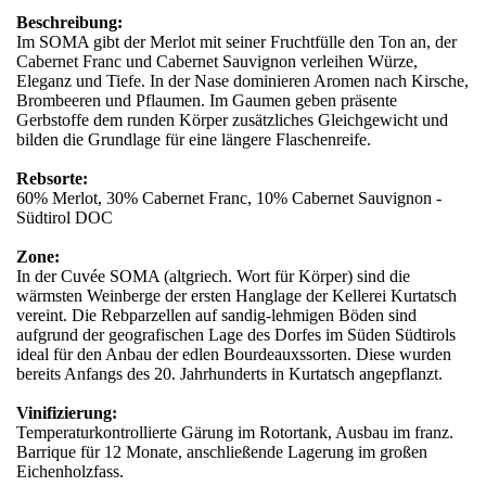
Beschreibung:
Im SOMA gibt der Merlot mit seiner Fruchtfülle den Ton an, der
Cabernet Franc und Cabernet Sauvignon verleihen Würze,
Eleganz und Tiefe. In der Nase dominieren Aromen nach Kirsche,
Brombeeren und Pflaumen. Im Gaumen geben präsente
Gerbstoffe dem runden Körper zusätzliches Gleichgewicht und
bilden die Grundlage für eine längere Flaschenreife.
Rebsorte:
60% Merlot, 30% Cabernet Franc, 10% Cabernet Sauvignon -
Südtirol DOC
Zone:
In der Cuvée SOMA (altgriech. Wort für Körper) sind die
wärmsten Weinberge der ersten Hanglage der Kellerei Kurtatsch
vereint. Die Rebparzellen auf sandig-lehmigen Böden sind
aufgrund der geografischen Lage des Dorfes im Süden Südtirols
ideal für den Anbau der edlen Bourdeauxssorten. Diese wurden
bereits Anfangs des 20. Jahrhunderts in Kurtatsch angepflanzt.
Vinifizierung:
Temperaturkontrollierte Gärung im Rotortank, Ausbau im franz.
Barrique für 12 Monate, anschließende Lagerung im großen
Eichenholzfass.