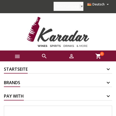

Deutsch
Select Language
▼
0



shopping_cart
STARTSEITE
BRANDS
PAY WITH