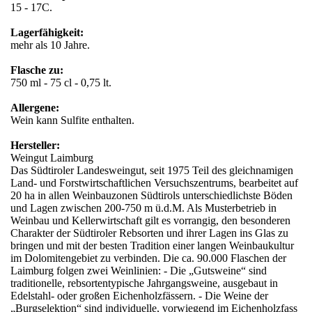
15 - 17C.
Lagerfähigkeit:
mehr als 10 Jahre.
Flasche zu:
750 ml - 75 cl - 0,75 lt.
Allergene:
Wein kann Sulfite enthalten.
Hersteller:
Weingut Laimburg
Das Südtiroler Landesweingut, seit 1975 Teil des gleichnamigen
Land- und Forstwirtschaftlichen Versuchszentrums, bearbeitet auf
20 ha in allen Weinbauzonen Südtirols unterschiedlichste Böden
und Lagen zwischen 200-750 m ü.d.M. Als Musterbetrieb in
Weinbau und Kellerwirtschaft gilt es vorrangig, den besonderen
Charakter der Südtiroler Rebsorten und ihrer Lagen ins Glas zu
bringen und mit der besten Tradition einer langen Weinbaukultur
im Dolomitengebiet zu verbinden. Die ca. 90.000 Flaschen der
Laimburg folgen zwei Weinlinien: - Die „Gutsweine“ sind
traditionelle, rebsortentypische Jahrgangsweine, ausgebaut in
Edelstahl- oder großen Eichenholzfässern. - Die Weine der
„Burgselektion“ sind individuelle, vorwiegend im Eichenholzfass