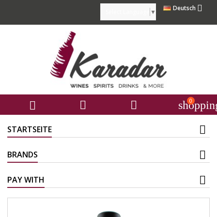

Deutsch
Select Language
▼
0



shoppin
STARTSEITE
BRANDS
PAY WITH