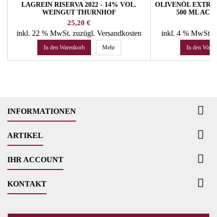
LAGREIN RISERVA 2022 - 14% VOL.
OLIVENÖL EXTRA
WEINGUT THURNHOF
500 ML ACE
Preis
Pr
25,20 €
14
inkl. 22 % MwSt.
zuzügl. Versandkosten
inkl. 4 % MwSt.
z
In den Warenkorb
Mehr
In den Ware

INFORMATIONEN

ARTIKEL

IHR ACCOUNT

KONTAKT