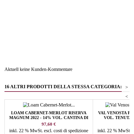
Region
Südtirol
Warengruppe
Cabernet Sauvignon/Franc
Aktuell keine Kunden-Kommentare
16 ALTRI PRODOTTI DELLA STESSA CATEGORIA:
>
<
LOAM CABERNET-MERLOT RISERVA
VAL VENOSTA PIN
MAGNUM 2022 - 14% VOL. CANTINA DI
VOL. TENUTA
TERMENO
Prezzo
Pr
97,60 €
27
inkl. 22 % MwSt.
escl. costi di spedizione
inkl. 22 % MwSt.
e