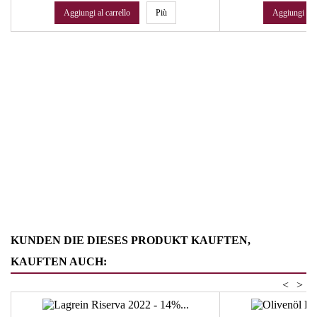
Aggiungi al carrello
Più
Aggiungi al c
KUNDEN DIE DIESES PRODUKT KAUFTEN,
KAUFTEN AUCH:
<
>