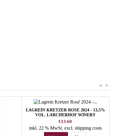
under
<
>
LAGREIN KRETZER ROSÉ 2024 - 13,5%
LAGREIN R
VOL. LARCHERHOF WINERY
VOL
Price
€13.60
inkl. 22 % MwSt.
excl. shipping costs
inkl. 22