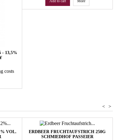
Add to cart
More
 - 13,5%
Y
ng costs
<
>
2% VOL.
ERDBEER FRUCHTAUFSTRICH 250G
BLAUBURG
R
SCHMIEDHOF PASSEIER
KLOSTE