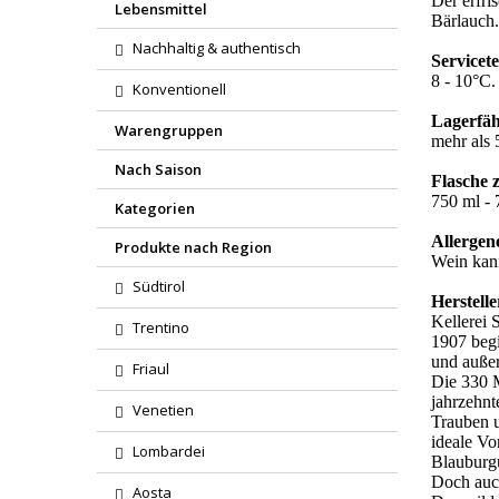
Der erfri
Lebensmittel
Bärlauch.
Nachhaltig & authentisch
Servicet
8 - 10°C
Konventionell
Lagerfäh
Warengruppen
mehr als 
Nach Saison
Flasche 
750 ml - 7
Kategorien
Allergen
Produkte nach Region
Wein kann
Südtirol
Herstelle
Kellerei 
Trentino
1907 begi
und außer
Friaul
Die 330 M
jahrzehnt
Venetien
Trauben u
ideale Vo
Lombardei
Blauburg
Doch auch
Aosta