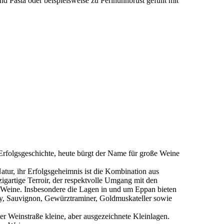
d Pasta oder beispielsweise zu Perlhuhnbrust gefüllt mit
Erfolgsgeschichte, heute bürgt der Name für große Weine
atur, ihr Erfolgsgeheimnis ist die Kombination aus
igartige Terroir, der respektvolle Umgang mit den
le Weine. Insbesondere die Lagen in und um Eppan bieten
ay, Sauvignon, Gewürztraminer, Goldmuskateller sowie
der Weinstraße kleine, aber ausgezeichnete Kleinlagen.