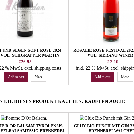
 UND SEGEN SOFT ROSÉ 2024 -
ROSALIE ROSÉ FESTIVAL 2025
 VOL. SCHGRAFFER MARTIN
VOL. MERANO WINER
WINERY
Price
Price
€26.95
€12.10
. 22 % MwSt.
excl. shipping costs
inkl. 22 % MwSt.
excl. shippi
Add to cart
More
Add to cart
More
 DIE DIESES PRODUKT KAUFTEN, KAUFTEN AUCH:
E D'OR BALSAM TYROLENSIS
GLÜX BIO PUNCH MIT GIN 2
PFELBALSAMESSIG BRENNEREI
BRENNEREI WALCHE