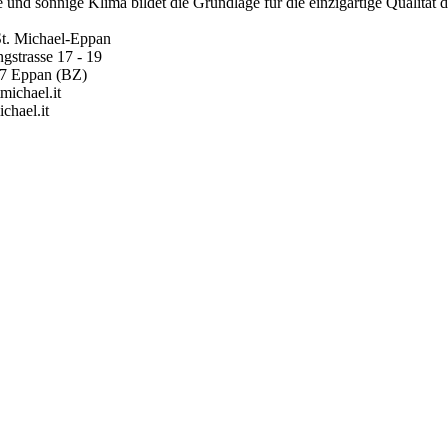
 und sonnige Klima bildet die Grundlage für die einzigartige Qualität 
St. Michael-Eppan
gstrasse 17 - 19
57 Eppan (BZ)
michael.it
chael.it