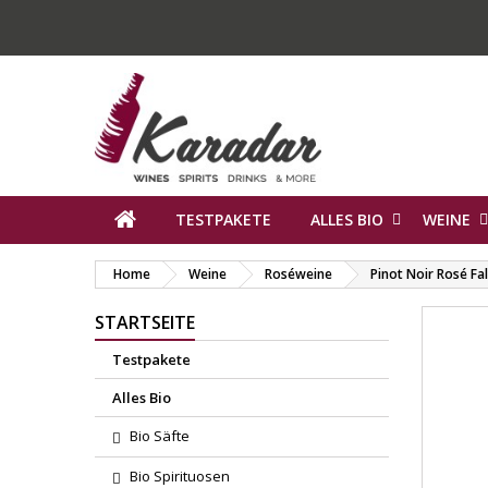
TESTPAKETE
ALLES BIO
WEINE
Home
Weine
Roséweine
Pinot Noir Rosé Fal
STARTSEITE
Testpakete
Alles Bio
Bio Säfte
Bio Spirituosen