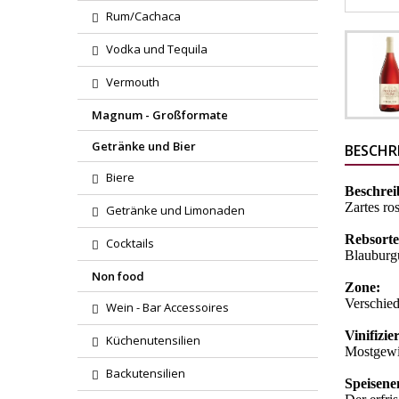
Rum/Cachaca
Vodka und Tequila
Vermouth
Magnum - Großformate
Getränke und Bier
BESCHR
Biere
Beschre
Zartes ro
Getränke und Limonaden
Rebsort
Cocktails
Blauburg
Non food
Zone:
Verschie
Wein - Bar Accessoires
Vinifizi
Küchenutensilien
Mostgewi
Backutensilien
Speisen