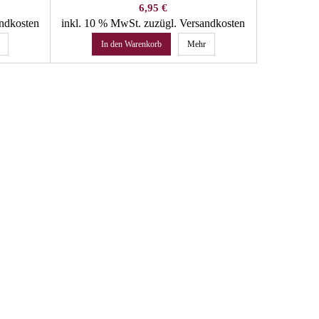
Preis
6,95 €
andkosten
inkl. 10 % MwSt.
zuzügl. Versandkosten
inkl. 22 
In den Warenkorb
Mehr
In 