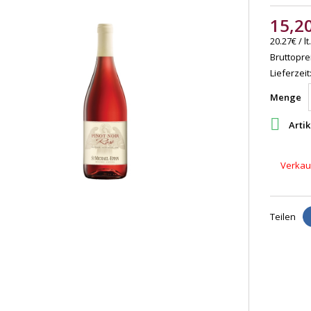
15,2
20.27€ / lt.
Bruttoprei
Lieferzeit
Menge

Artik
Verkauf
Teilen