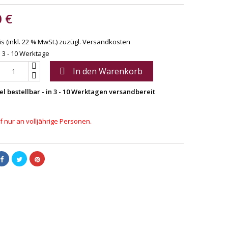
0 €
s (inkl. 22 % MwSt.)
zuzügl. Versandkosten
: 3 - 10 Werktage
In den Warenkorb

el bestellbar - in 3 - 10 Werktagen versandbereit
 nur an volljährige Personen.