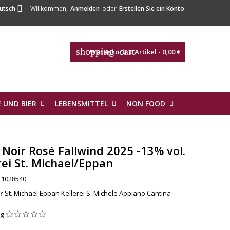

utsch
Willkommen,
Anmelden
oder
Erstellen Sie ein Konto
shopping_cart
Warenkorb:
0
Artikel - 0,00 €
 UND BIER
LEBENSMITTEL
NON FOOD
 Noir Rosé Fallwind 2025 -13% vol.
rei St. Michael/Eppan
1028540
r
St. Michael Eppan Kellerei S. Michele Appiano Cantina
ng