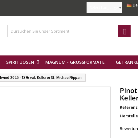
De
Select Language
▼

SPIRITUOSEN
MAGNUM - GROSSFORMATE
GETRÄNKE
lwind 2025 -13% vol. Kellerei St. Michael/Eppan
Pinot
Kelle
Referenz
Herstelle
Bewertu