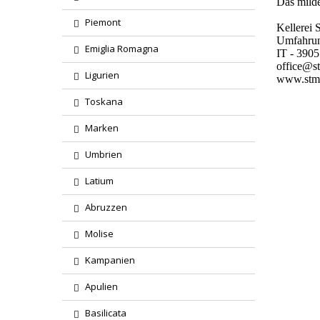
Das milde
Piemont
Kellerei 
Umfahrun
Emiglia Romagna
IT - 390
office@st
Ligurien
www.stmi
Toskana
Marken
Umbrien
Latium
Abruzzen
Molise
Kampanien
Apulien
Basilicata