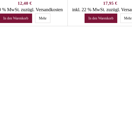
WALCHER
Preis
Preis
12,40 €
17,95 €
10 % MwSt.
zuzügl. Versandkosten
inkl. 22 % MwSt.
zuzügl. Vers
In den Warenkorb
Mehr
In den Warenkorb
Mehr