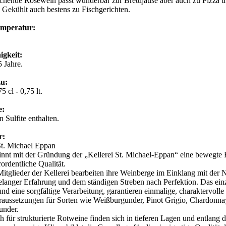
schende Roséwein passt wunderbar zur Brettljause aber auch zu Pizza un
 Gekühlt auch bestens zu Fischgerichten.
emperatur:
.
igkeit:
5 Jahre.
zu:
5 cl - 0,75 lt.
e:
 Sulfite enthalten.
r:
St. Michael Eppan
nnt mit der Gründung der „Kellerei St. Michael-Eppan“ eine bewegte 
ordentliche Qualität.
itglieder der Kellerei bearbeiten ihre Weinberge im Einklang mit der N
elanger Erfahrung und dem ständigen Streben nach Perfektion. Das einz
nd eine sorgfältige Verarbeitung, garantieren einmalige, charaktervol
raussetzungen für Sorten wie Weißburgunder, Pinot Grigio, Chardonn
under.
 für strukturierte Rotweine finden sich in tieferen Lagen und entlang 