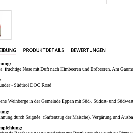
EIBUNG
PRODUKTDETAILS
BEWERTUNGEN
ibung:
sa, fruchtige Nase mit Duft nach Himbeeren und Erdbeeren. Am Gaume
e:
under - Südtirol DOC Rosé
dene Weinberge in der Gemeinde Eppan mit Süd-, Südost- und Südwest
erung:
nnung durch Saignée. (Saftentzug der Maische). Vergärung und Ausba
empfehlung: