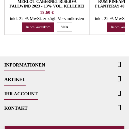
MERLOT CABERNET RISERVA
RUM PINEAPPL
FALLWIND 2023 - 13% VOL. KELLEREI
PLANTERAY 40% 
ST. MICHAEL/EPPAN
PLANT
Preis
Pr
19,60 €
52
inkl. 22 % MwSt.
zuzügl. Versandkosten
inkl. 22 % MwSt.
In den Warenkorb
Mehr
In den Ware

INFORMATIONEN

ARTIKEL

IHR ACCOUNT

KONTAKT