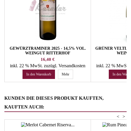
GEWÜRZTRAMINER 2025 - 14,5% VOL.
GRÜNER VELTLINE
WEINGUT RITTERHOF
WEING
Preis
Pr
16,40 €
18
inkl. 22 % MwSt.
zuzügl. Versandkosten
inkl. 22 % MwSt.
In den Warenkorb
Mehr
In den Ware
KUNDEN DIE DIESES PRODUKT KAUFTEN,
KAUFTEN AUCH:
<
>