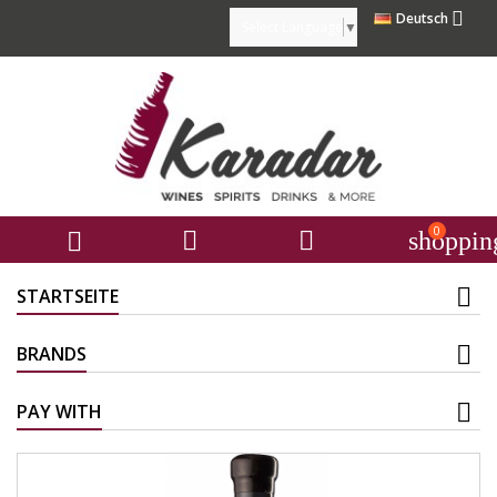

Deutsch
Select Language
▼
0



shoppin
STARTSEITE
BRANDS
PAY WITH