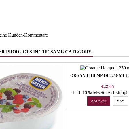
Südtirol
ruppe
Käse
keine Kunden-Kommentare
ER PRODUCTS IN THE SAME CATEGORY:
ORGANIC HEMP OIL 250 ML 
Price
€22.05
inkl. 10 % MwSt.
excl. shippi
Add to cart
More