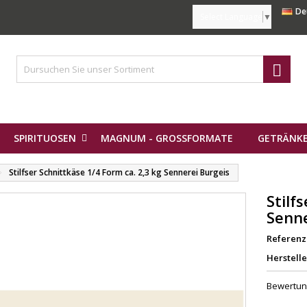
De
Select Language
▼

SPIRITUOSEN
MAGNUM - GROSSFORMATE
GETRÄNKE
Stilfser Schnittkäse 1/4 Form ca. 2,3 kg Sennerei Burgeis
Stilf
Senne
Referenz
Herstelle
Bewertu