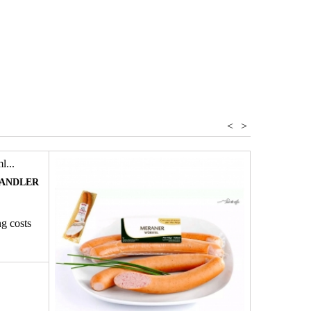
<
>
FANDLER
ng costs