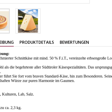
EIBUNG
PRODUKTDETAILS
BEWERTUNGEN
ibung:
mierter Schnittkäse mit mind. 50 % F.i.T., vereinzelte erbsengroße Lo
ohl als die begehrteste aller Südtiroler Käsespezialitäten. Das ursprungs
t.
ser führt Sie fort vom braven Standard-Käse, hin zum Besonderen. Seine
rzhaften Würze zur puren Harmonie im Gaumen.
:
, Kulturen, Lab, Salz.
:
zu ca. 2,3 kg.