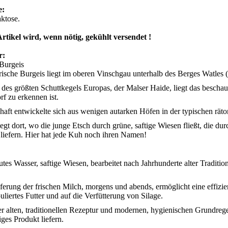
e:
aktose.
Artikel wird, wenn nötig, gekühlt versendet !
er:
 Burgeis
ische Burgeis liegt im oberen Vinschgau unterhalb des Berges Watles 
es größten Schuttkegels Europas, der Malser Haide, liegt das beschau
f zu erkennen ist.
haft entwickelte sich aus wenigen autarken Höfen in der typischen rät
iegt dort, wo die junge Etsch durch grüne, saftige Wiesen fließt, die dur
 liefern. Hier hat jede Kuh noch ihren Namen!
utes Wasser, saftige Wiesen, bearbeitet nach Jahrhunderte alter Traditi
ferung der frischen Milch, morgens und abends, ermöglicht eine effizie
liertes Futter und auf die Verfütterung von Silage.
r alten, traditionellen Rezeptur und modernen, hygienischen Grundreg
ges Produkt liefern.