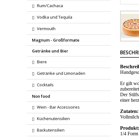
Rum/Cachaca
Vodka und Tequila
Vermouth
Magnum - Großformate
Getränke und Bier
BESCHR
Biere
Beschre
Handgesch
Getränke und Limonaden
Er gilt w
Cocktails
zubereite
Der Stilf
Non food
einer he
Wein - Bar Accessoires
Zutaten
Vollmilch
Küchenutensilien
Produkt
Backutensilien
1/4 Form 