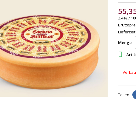
55,3
2.41€ / 10
Bruttoprei
Lieferzeit
Menge

Artik
Verkauf
Teilen