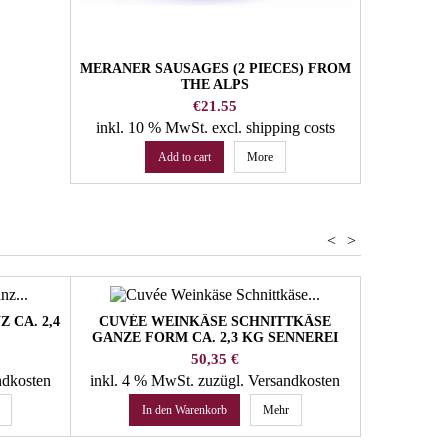
MERANER SAUSAGES (2 PIECES) FROM
KRAKAUER 
THE ALPS
KG VAC
Price
€21.55
inkl. 10 % MwSt.
excl. shipping costs
inkl. 10
Add to cart
More
<
>
 CA. 2,4
CUVÉE WEINKÄSE SCHNITTKÄSE
KNUSP
GANZE FORM CA. 2,3 KG SENNEREI
VENOSTA 
BURGEIS
Preis
50,35 €
ndkosten
inkl. 4 % MwSt.
zuzügl. Versandkosten
inkl. 10 
In den Warenkorb
Mehr
In 