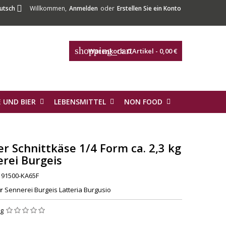

utsch
Willkommen,
Anmelden
oder
Erstellen Sie ein Konto
shopping_cart
Warenkorb:
0
Artikel - 0,00 €
 UND BIER
LEBENSMITTEL
NON FOOD
ser Schnittkäse 1/4 Form ca. 2,3 kg
rei Burgeis
91500-KA65F
r
Sennerei Burgeis Latteria Burgusio
ng