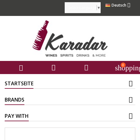

Deutsch
Select Language
▼
0



shoppin
STARTSEITE
BRANDS
PAY WITH