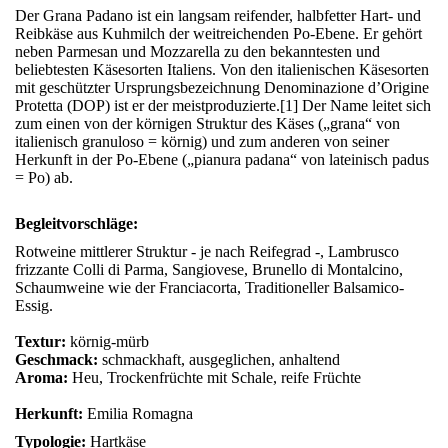
Der Grana Padano ist ein langsam reifender, halbfetter Hart- und
Reibkäse aus Kuhmilch der weitreichenden Po-Ebene. Er gehört
neben Parmesan und Mozzarella zu den bekanntesten und
beliebtesten Käsesorten Italiens. Von den italienischen Käsesorten
mit geschützter Ursprungsbezeichnung Denominazione d’Origine
Protetta (DOP) ist er der meistproduzierte.[1] Der Name leitet sich
zum einen von der körnigen Struktur des Käses („grana“ von
italienisch granuloso = körnig) und zum anderen von seiner
Herkunft in der Po-Ebene („pianura padana“ von lateinisch padus
= Po) ab.
Begleitvorschläge:
Rotweine mittlerer Struktur - je nach Reifegrad -, Lambrusco
frizzante Colli di Parma, Sangiovese, Brunello di Montalcino,
Schaumweine wie der Franciacorta, Traditioneller Balsamico-
Essig.
Textur:
körnig-mürb
Geschmack:
schmackhaft, ausgeglichen, anhaltend
Aroma:
Heu, Trockenfrüchte mit Schale, reife Früchte
Herkunft:
Emilia Romagna
Typologie:
Hartkäse