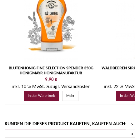
BLÜTENHONIG FINE SELECTION SPENDER 350G
WALDBEEREN SIRUP 
HONIGMAYR HONIGMANUFAKTUR
Preis
P
9,90 €
6
inkl. 10 % MwSt.
zuzügl. Versandkosten
inkl. 22 % MwSt.
In den Warenkorb
Mehr
In den Ware
KUNDEN DIE DIESES PRODUKT KAUFTEN, KAUFTEN AUCH:
>
<