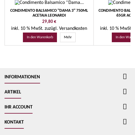
CONDIMENTO BALSAMICO ''DAMA 3'' 750ML
CONDIMENTO BALSAMI
ACETAIA LEONARDI
65GR ACET
Preis
Pr
29,80 €
49
inkl. 10 % MwSt.
zuzügl. Versandkosten
inkl. 10 % MwSt.
In den Warenkorb
Mehr
In den Ware

INFORMATIONEN

ARTIKEL

IHR ACCOUNT

KONTAKT