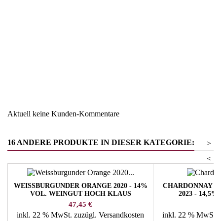
Region
Südtirol
Warengruppe
Magnumflaschen und
Großformate
Aktuell keine Kunden-Kommentare
16 ANDERE PRODUKTE IN DIESER KATEGORIE:
>
<
WEISSBURGUNDER ORANGE 2020 - 14%
CHARDONNAY RI
VOL. WEINGUT HOCH KLAUS
2023 - 14,5
KUR
Preis
Pr
47,45 €
34
inkl. 22 % MwSt.
zuzügl. Versandkosten
inkl. 22 % MwSt.