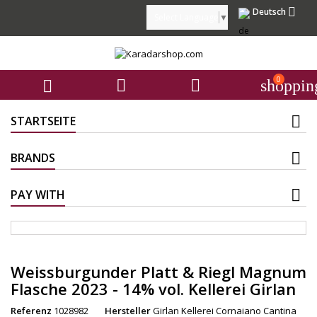

Deutsch
Select Language
▼
0



shoppin
STARTSEITE
BRANDS
PAY WITH
Weissburgunder Platt & Riegl Magnum
Flasche 2023 - 14% vol. Kellerei Girlan
Referenz
1028982
Hersteller
Girlan Kellerei Cornaiano Cantina