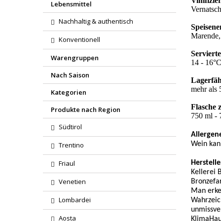
Vinifizi
Lebensmittel
Vernatsch
Nachhaltig & authentisch
Speisene
Marende, 
Konventionell
Serviert
Warengruppen
14 - 16°
Nach Saison
Lagerfäh
mehr als 
Kategorien
Flasche 
Produkte nach Region
750 ml - 7
Südtirol
Allergen
Wein kann
Trentino
Friaul
Herstelle
Kellerei
Venetien
Bronzefar
Man erke
Lombardei
Wahrzeich
unmissver
Aosta
KlimaHaus