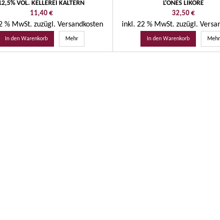
12,5% VOL. KELLEREI KALTERN
L'ONES LIKÖRE
Preis
Preis
11,40 €
32,50 €
22 % MwSt.
zuzügl. Versandkosten
inkl. 22 % MwSt.
zuzügl. Versa
In den Warenkorb
Mehr
In den Warenkorb
Meh