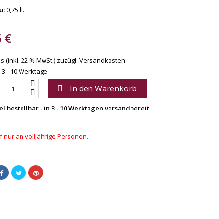
u:
0,75 lt.
5 €
s (inkl. 22 % MwSt.)
zuzügl. Versandkosten
: 3 - 10 Werktage
In den Warenkorb

el bestellbar - in 3 - 10 Werktagen versandbereit
 nur an volljährige Personen.