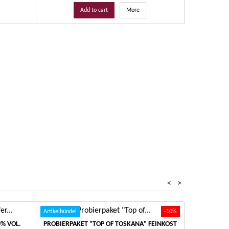
Add to cart
More
<
>
Artikelbündel
-10%
0% VOL.
PROBIERPAKET "TOP OF TOSKANA" FEINKOST
SAMBUCA