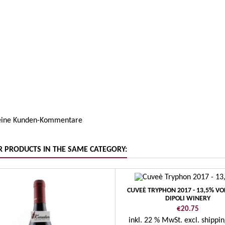
Südtirol
ruppe
St. Magd
keine Kunden-Kommentare
R PRODUCTS IN THE SAME CATEGORY:
CUVEÈ TRYPHON 2017 - 13,5% VO
DIPOLI WINERY
Price
€20.75
inkl. 22 % MwSt.
excl. shippin