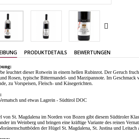

EIBUNG
PRODUKTDETAILS
BEWERTUNGEN
ibung:
rbe leuchtet dieser Rotwein in einem hellen Rubinrot. Der Geruch fru
und Rosen, typische Bittermandel- und Marzipannote. Im Geschmack vo
de, zu Vorspeisen, Fleisch- und Käsegerichten.
e:
Vernatsch und etwas Lagrein - Südtirol DOC
l von St. Magdalena im Norden von Bozen gibt diesem Südtiroler Kla
nder im Weinberg und bringen eine kräftige Variante des reinen Vernats
oränenschuttböden der Hügel St. Magdalena, St. Justina und Leitach