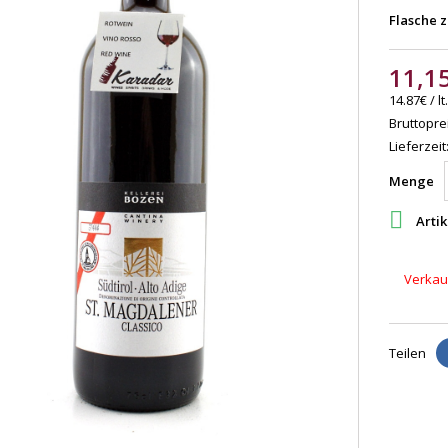
Flasche z
11,1
14.87€ / lt.
Bruttoprei
Lieferzeit
Menge

Artik
Verkauf
Teilen