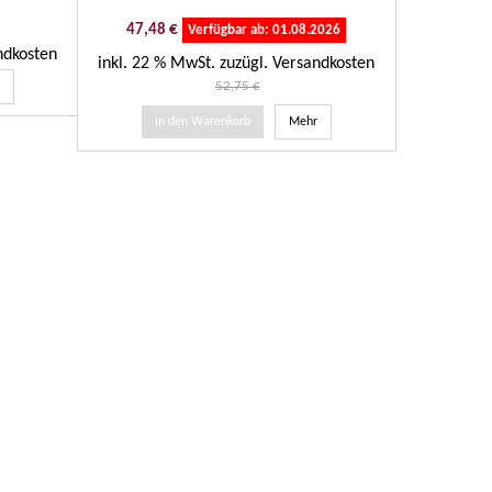
Preis
47,48 €
Verfügbar ab:
01.08.2026
ndkosten
inkl. 22 
inkl. 22 % MwSt.
zuzügl. Versandkosten
Regulärer
52,75 €
r
In 
Preis
In den Warenkorb
Mehr