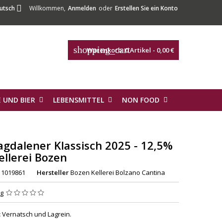

utsch
Willkommen,
Anmelden
oder
Erstellen Sie ein Konto
shopping_cart
Warenkorb:
0
Artikel - 0,00 €
 UND BIER
LEBENSMITTEL
NON FOOD
agdalener Klassisch 2025 - 12,5%
Kellerei Bozen
1019861
Hersteller
Bozen Kellerei Bolzano Cantina
ng
:
Vernatsch und Lagrein.