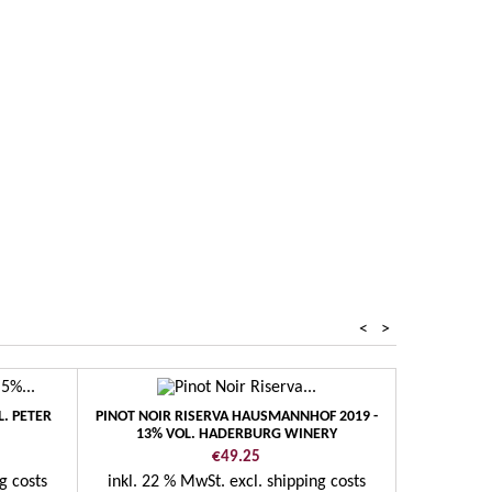
alener
<
>
L. PETER
PINOT NOIR RISERVA HAUSMANNHOF 2019 -
VERNATSCH K
13% VOL. HADERBURG WINERY
Price
€49.25
g costs
inkl. 22 % MwSt.
excl. shipping costs
inkl. 22