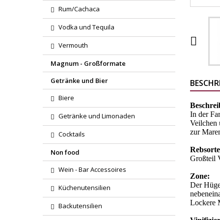
Rum/Cachaca
Vodka und Tequila

Vermouth
Magnum - Großformate
Getränke und Bier
BESCHR
Biere
Beschre
In der Fa
Getränke und Limonaden
Veilchen 
zur Maren
Cocktails
Rebsort
Non food
Großteil 
Wein - Bar Accessoires
Zone:
Der Hüge
Küchenutensilien
nebeneina
Lockere M
Backutensilien