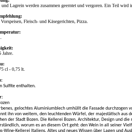
erung:
 und Lagrein werden zusammen geerntet und vergoren. Ein Teil wird 
mpfehlung:
Vorspeisen, Fleisch- und Käsegerichten, Pizza.
emperatur:
C.
igkeit:
5 Jahre.
zu:
5 cl - 0,75 lt.
e:
 Sulfite enthalten.
r:
 Bozen
benes, gelochtes Aluminiumblech umhüllt die Fassade durchzogen von v
nnt ihn von weitem, den leuchtenden Würfel, der majestätisch aus 
en der Stadt Bozen. Die Kellerei Bozen. Architektur, Design und die
ständlich, worum es an diesem Ort geht: den Wein in all seiner Vielf
-Wine-Kellerei Italiens. Altes und neues Wissen über Lagen und Aus