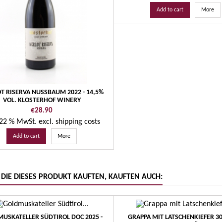
Add to cart
More
T RISERVA NUSSBAUM 2022 - 14,5%
VOL. KLOSTERHOF WINERY
Price
€28.90
. 22 % MwSt.
excl. shipping costs
Add to cart
More
DIE DIESES PRODUKT KAUFTEN, KAUFTEN AUCH:
USKATELLER SÜDTIROL DOC 2025 -
GRAPPA MIT LATSCHENKIEFER 3