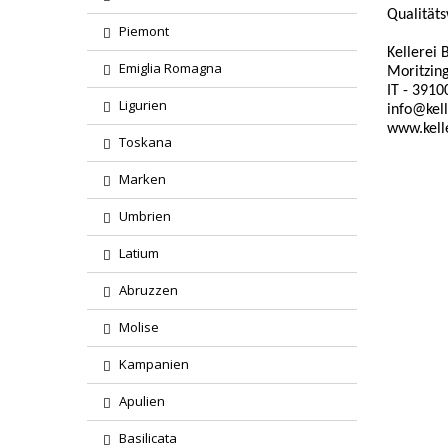
Qualitäts
Piemont
Kellerei
Emiglia Romagna
Moritzin
IT - 391
Ligurien
info@kel
www.kell
Toskana
Marken
Umbrien
Latium
Abruzzen
Molise
Kampanien
Apulien
Basilicata