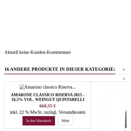
Region
Sizilien
Warengruppe
Nerello Mascalese
Aktuell keine Kunden-Kommentare
16 ANDERE PRODUKTE IN DIESER KATEGORIE:
>
<
AMARONE CLASSICO RISERVA 2015 -
16,5% VOL. WEINGUT QUINTARELLI
Preis
668,55 €
inkl. 22 % MwSt.
zuzügl. Versandkosten
In den Warenkorb
Mehr