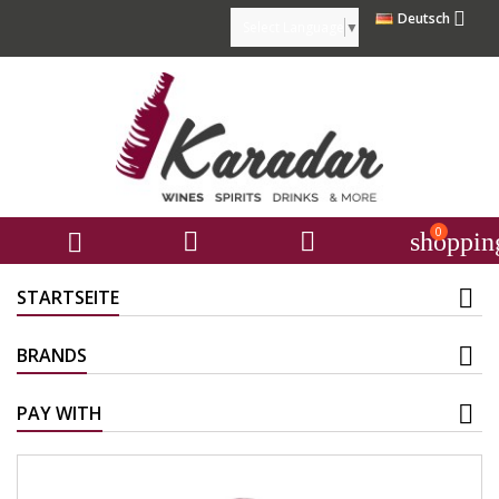

Deutsch
Select Language
▼
0



shoppin
STARTSEITE
BRANDS
PAY WITH