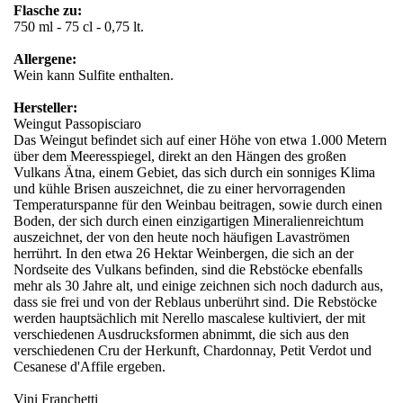
Flasche zu:
750 ml - 75 cl - 0,75 lt.
Allergene:
Wein kann Sulfite enthalten.
Hersteller:
Weingut Passopisciaro
Das Weingut befindet sich auf einer Höhe von etwa 1.000 Metern
über dem Meeresspiegel, direkt an den Hängen des großen
Vulkans Ätna, einem Gebiet, das sich durch ein sonniges Klima
und kühle Brisen auszeichnet, die zu einer hervorragenden
Temperaturspanne für den Weinbau beitragen, sowie durch einen
Boden, der sich durch einen einzigartigen Mineralienreichtum
auszeichnet, der von den heute noch häufigen Lavaströmen
herrührt. In den etwa 26 Hektar Weinbergen, die sich an der
Nordseite des Vulkans befinden, sind die Rebstöcke ebenfalls
mehr als 30 Jahre alt, und einige zeichnen sich noch dadurch aus,
dass sie frei und von der Reblaus unberührt sind. Die Rebstöcke
werden hauptsächlich mit Nerello mascalese kultiviert, der mit
verschiedenen Ausdrucksformen abnimmt, die sich aus den
verschiedenen Cru der Herkunft, Chardonnay, Petit Verdot und
Cesanese d'Affile ergeben.
Vini Franchetti