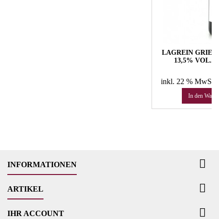
LAGREIN GRIESER 
13,5% VOL. 
P
7
inkl. 22 % MwSt.
In den Ware

INFORMATIONEN

ARTIKEL

IHR ACCOUNT