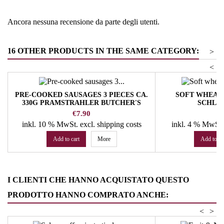
Ancora nessuna recensione da parte degli utenti.
16 OTHER PRODUCTS IN THE SAME CATEGORY:
>
<
PRE-COOKED SAUSAGES 3 PIECES CA.
SOFT WHEAT 
330G PRAMSTRAHLER BUTCHER'S
SCHLÖ
SHOP
Price
P
€7.90
€
inkl. 10 % MwSt.
excl. shipping costs
inkl. 4 % MwSt
Add to cart
More
Add to ca
I CLIENTI CHE HANNO ACQUISTATO QUESTO
PRODOTTO HANNO COMPRATO ANCHE:
<
>