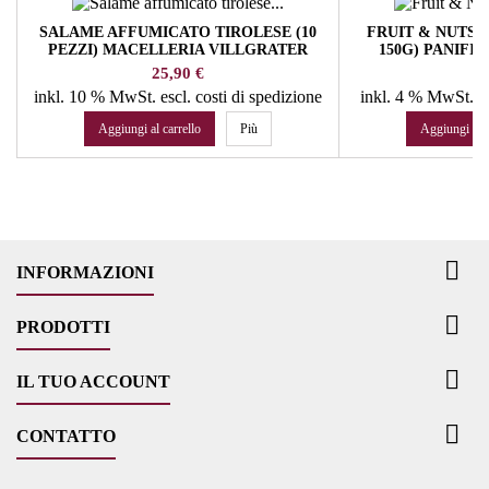
SALAME AFFUMICATO TIROLESE (10
FRUIT & NUTS C
PEZZI) MACELLERIA VILLGRATER
150G) PANIFIC
SESTO
Prezzo
Pr
25,90 €
48
inkl. 10 % MwSt.
escl. costi di spedizione
inkl. 4 % MwSt.
e
Aggiungi al carrello
Più
Aggiungi al c

INFORMAZIONI

PRODOTTI

IL TUO ACCOUNT

CONTATTO