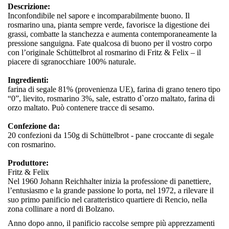
Descrizione:
Inconfondibile nel sapore e incomparabilmente buono. Il
rosmarino una, pianta sempre verde, favorisce la digestione dei
grassi, combatte la stanchezza e aumenta contemporaneamente la
pressione sanguigna. Fate qualcosa di buono per il vostro corpo
con l’originale Schüttelbrot al rosmarino di Fritz & Felix – il
piacere di sgranocchiare 100% naturale.
Ingredienti:
farina di segale 81% (provenienza UE), farina di grano tenero tipo
“0”, lievito, rosmarino 3%, sale, estratto d`orzo maltato, farina di
orzo maltato. Può contenere tracce di sesamo.
Confezione da:
20 confezioni da 150g di Schüttelbrot - pane croccante di segale
con rosmarino.
Produttore:
Fritz & Felix
Nel 1960 Johann Reichhalter inizia la professione di panettiere,
l’entusiasmo e la grande passione lo porta, nel 1972, a rilevare il
suo primo panificio nel caratteristico quartiere di Rencio, nella
zona collinare a nord di Bolzano.
Anno dopo anno, il panificio raccolse sempre più apprezzamenti