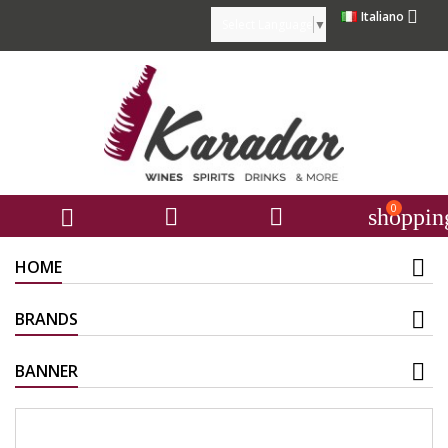

Italiano
Select Language
▼
0



shoppin
HOME
BRANDS
BANNER