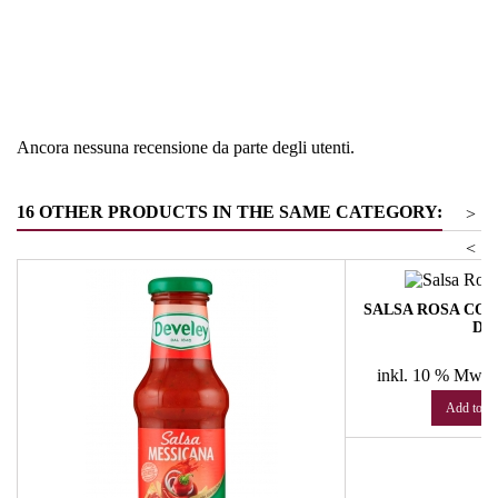
Regione
Francia
Tipologia
Topping e prodotti per gelato
Ancora nessuna recensione da parte degli utenti.
16 OTHER PRODUCTS IN THE SAME CATEGORY:
>
<
SALSA ROSA COC
DE
P
€
inkl. 10 % MwSt
Add to ca