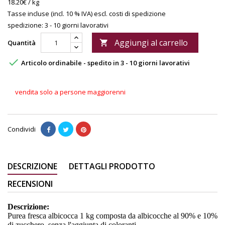
18.20€ / kg
Tasse incluse (incl. 10 % IVA)
escl. costi di spedizione
spedizione: 3 - 10 giorni lavorativi
Aggiungi al carrello
Quantità


Articolo ordinabile - spedito in 3 - 10 giorni lavorativi
vendita solo a persone maggiorenni
Condividi
DESCRIZIONE
DETTAGLI PRODOTTO
RECENSIONI
Descrizione:
Purea fresca albicocca 1 kg composta da albicocche al 90% e 10%
di zucchero, senza l'aggiunta di coloranti.