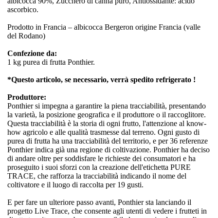
albicocca 90%, Zucchero di canna puro, Antiossidante: acido
ascorbico.
Prodotto in Francia – albicocca Bergeron origine Francia (valle
del Rodano)
Confezione da:
1 kg purea di frutta Ponthier.
*Questo articolo, se necessario, verrà spedito refrigerato !
Produttore:
Ponthier si impegna a garantire la piena tracciabilità, presentando
la varietà, la posizione geografica e il produttore o il raccoglitore.
Questa tracciabilità è la storia di ogni frutto, l'attenzione al know-
how agricolo e alle qualità trasmesse dal terreno. Ogni gusto di
purea di frutta ha una tracciabilità del territorio, e per 36 referenze
Ponthier indica già una regione di coltivazione. Ponthier ha deciso
di andare oltre per soddisfare le richieste dei consumatori e ha
proseguito i suoi sforzi con la creazione dell'etichetta PURE
TRACE, che rafforza la tracciabilità indicando il nome del
coltivatore e il luogo di raccolta per 19 gusti.
E per fare un ulteriore passo avanti, Ponthier sta lanciando il
progetto Live Trace, che consente agli utenti di vedere i frutteti in