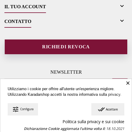

IL TUO ACCOUNT

CONTATTO
RICHIEDI REVOCA
NEWSLETTER
×
Utilizziamo i cookie per offrire all'utente un'esperienza migliore.
Utilizzando Karadarshop accetti la nostra informativa sulla
privacy.
tune
done_all
Configura
Accettare
© Copyright 2026 Karadarshop.com. All Rights Reserved.
Politica sulla privacy e sui cookie
Dichiarazione Cookie aggiornata l'ultima volta il:
18.10.2021