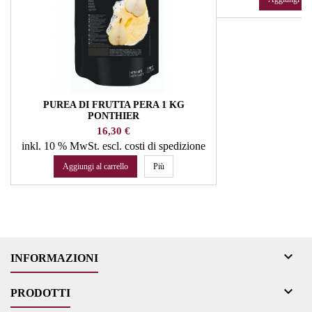
PUREA DI FRUTTA PERA 1 KG
PONTHIER
Prezzo
16,30 €
inkl. 10 % MwSt.
escl. costi di spedizione
Aggiungi al carrello
Più

INFORMAZIONI

PRODOTTI