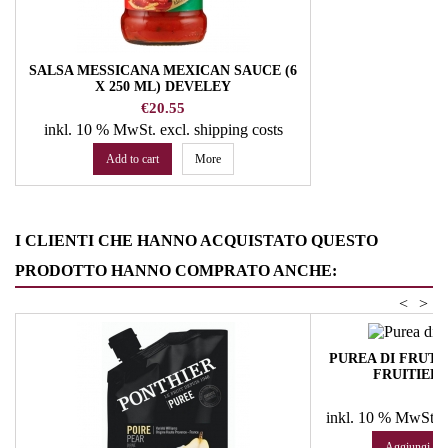
SALSA MESSICANA MEXICAN SAUCE (6
X 250 ML) DEVELEY
Price
€20.55
inkl. 10 % MwSt.
excl. shipping costs
Add to cart
More
I CLIENTI CHE HANNO ACQUISTATO QUESTO
PRODOTTO HANNO COMPRATO ANCHE:
<
>
PUREA DI FRUTT
FRUITIERE
Pr
19
inkl. 10 % MwSt.
e
Aggiungi al c