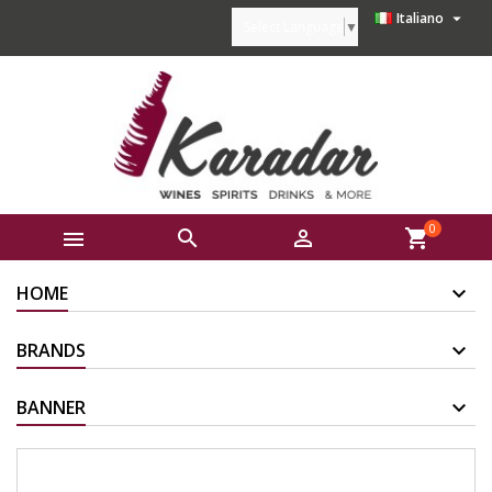

Italiano
Select Language
▼
0



shopping_cart
HOME
BRANDS
BANNER