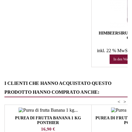
HIMBEERSIRUP 
G
Pr
74
inkl. 22 % MwSt.
In den Ware
I CLIENTI CHE HANNO ACQUISTATO QUESTO
PRODOTTO HANNO COMPRATO ANCHE:
<
>
PUREA DI FRUTTA BANANA 1 KG
PUREA DI FRUTTA
PONTHIER
PO
Prezzo
Pr
16,90 €
30