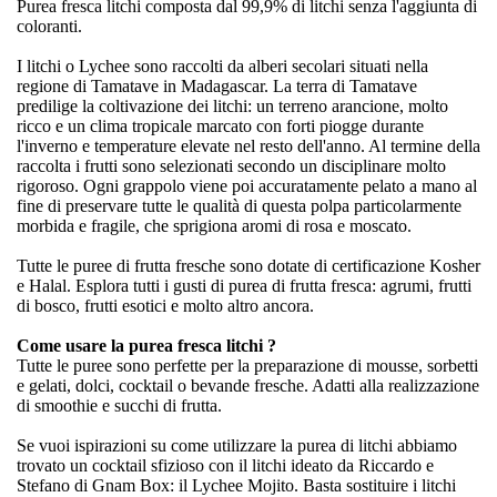
Purea fresca litchi composta dal 99,9% di litchi senza l'aggiunta di
coloranti.
I litchi o Lychee sono raccolti da alberi secolari situati nella
regione di Tamatave in Madagascar. La terra di Tamatave
predilige la coltivazione dei litchi: un terreno arancione, molto
ricco e un clima tropicale marcato con forti piogge durante
l'inverno e temperature elevate nel resto dell'anno. Al termine della
raccolta i frutti sono selezionati secondo un disciplinare molto
rigoroso. Ogni grappolo viene poi accuratamente pelato a mano al
fine di preservare tutte le qualità di questa polpa particolarmente
morbida e fragile, che sprigiona aromi di rosa e moscato.
Tutte le puree di frutta fresche sono dotate di certificazione Kosher
e Halal. Esplora tutti i gusti di purea di frutta fresca: agrumi, frutti
di bosco, frutti esotici e molto altro ancora.
Come usare la purea fresca litchi ?
Tutte le puree sono perfette per la preparazione di mousse, sorbetti
e gelati, dolci, cocktail o bevande fresche. Adatti alla realizzazione
di smoothie e succhi di frutta.
Se vuoi ispirazioni su come utilizzare la purea di litchi abbiamo
trovato un cocktail sfizioso con il litchi ideato da Riccardo e
Stefano di Gnam Box: il Lychee Mojito. Basta sostituire i litchi