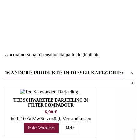
Regione
Francia
Tipologia
Topping e prodotti per gelato
Ancora nessuna recensione da parte degli utenti.
16 ANDERE PRODUKTE IN DIESER KATEGORIE:
>
<
TEE SCHWARZTEE DARJEELING 20
FILTER POMPADOUR
Preis
6,90 €
inkl. 10 % MwSt.
zuzügl. Versandkosten
In den Warenkorb
Mehr