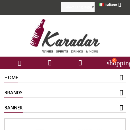

Italiano
Select Language
▼
0



shoppin
HOME
BRANDS
BANNER