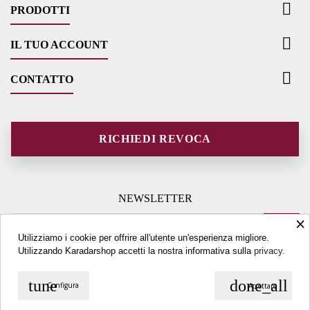

PRODOTTI

IL TUO ACCOUNT

CONTATTO
RICHIEDI REVOCA
NEWSLETTER
×
Utilizziamo i cookie per offrire all'utente un'esperienza migliore.
Utilizzando Karadarshop accetti la nostra informativa sulla
privacy.
tune
done_all
Configura
Accettare
© Copyright 2026 Karadarshop.com. All Rights Reserved.