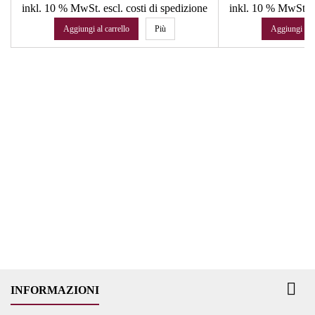
inkl. 10 % MwSt.
escl. costi di spedizione
inkl. 10 % MwSt.
e
Aggiungi al carrello
Più
Aggiungi al c

INFORMAZIONI