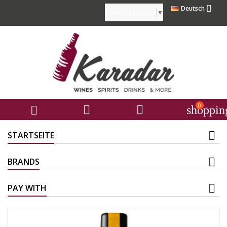

Deutsch
Select Language
▼
0



shoppin
STARTSEITE
BRANDS
PAY WITH