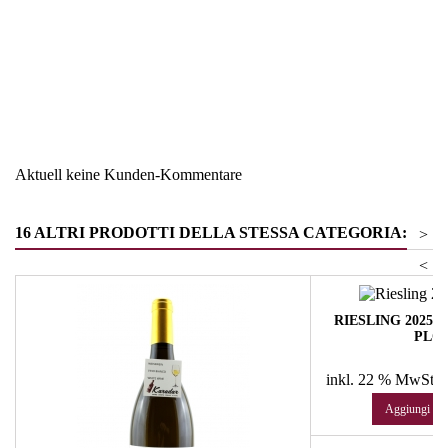
Region
Südtirol
Warengruppe
Riesling
Aktuell keine Kunden-Kommentare
16 ALTRI PRODOTTI DELLA STESSA CATEGORIA:
>
<
RIESLING 2025 -
PLO
Pr
19
inkl. 22 % MwSt.
e
Aggiungi al c