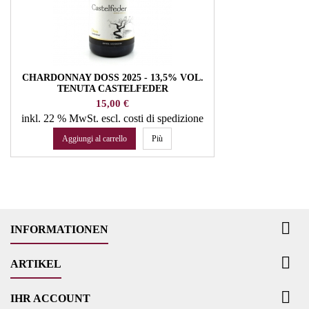
CHARDONNAY DOSS 2025 - 13,5% VOL.
TENUTA CASTELFEDER
Prezzo
15,00 €
inkl. 22 % MwSt.
escl. costi di spedizione
Aggiungi al carrello
Più

INFORMATIONEN

ARTIKEL

IHR ACCOUNT