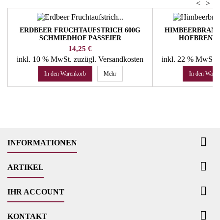
<
>
ERDBEER FRUCHTAUFSTRICH 600G
HIMBEERBRAND 
SCHMIEDHOF PASSEIER
HOFBRENNE
Preis
Pr
14,25 €
60
inkl. 10 % MwSt.
zuzügl. Versandkosten
inkl. 22 % MwSt.
In den Warenkorb
Mehr
In den Ware

INFORMATIONEN

ARTIKEL

IHR ACCOUNT

KONTAKT