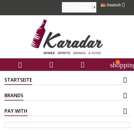

Deutsch
Select Language
▼
0



shoppin
STARTSEITE
BRANDS
PAY WITH