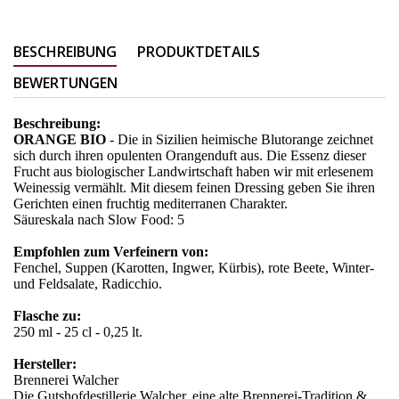
BESCHREIBUNG
PRODUKTDETAILS
BEWERTUNGEN
Beschreibung:
ORANGE BIO
- Die in Sizilien heimische Blutorange zeichnet
sich durch ihren opulenten Orangenduft aus. Die Essenz dieser
Frucht aus biologischer Landwirtschaft haben wir mit erlesenem
Weinessig vermählt. Mit diesem feinen Dressing geben Sie ihren
Gerichten einen fruchtig mediterranen Charakter.
Säureskala nach Slow Food: 5
Empfohlen zum Verfeinern von:
Fenchel, Suppen (Karotten, Ingwer, Kürbis), rote Beete, Winter-
und Feldsalate, Radicchio.
Flasche zu:
250 ml - 25 cl - 0,25 lt.
Hersteller:
Brennerei Walcher
Die Gutshofdestillerie Walcher, eine alte Brennerei-Tradition &