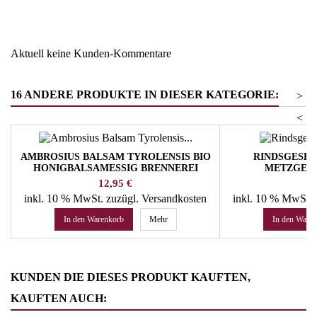
Warengruppe
Essig & Balsamessig
Aktuell keine Kunden-Kommentare
16 ANDERE PRODUKTE IN DIESER KATEGORIE:
>
<
AMBROSIUS BALSAM TYROLENSIS BIO
RINDSGESEL
HONIGBALSAMESSIG BRENNEREI
METZGER
WALCHER
Preis
Pr
12,95 €
87
inkl. 10 % MwSt.
zuzügl. Versandkosten
inkl. 10 % MwSt.
In den Warenkorb
Mehr
In den Ware
KUNDEN DIE DIESES PRODUKT KAUFTEN,
KAUFTEN AUCH: