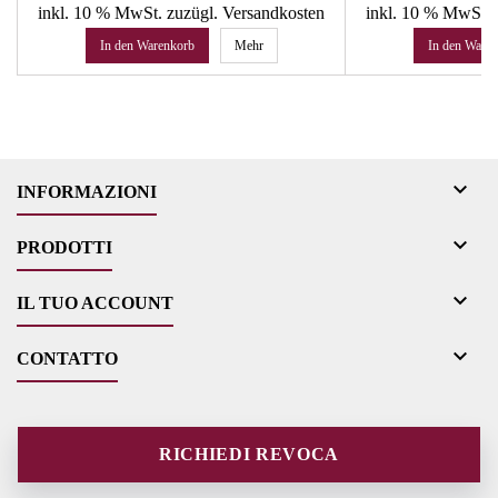
inkl. 10 % MwSt.
zuzügl. Versandkosten
inkl. 10 % MwSt.
In den Warenkorb
Mehr
In den Ware

INFORMAZIONI

PRODOTTI

IL TUO ACCOUNT

CONTATTO
RICHIEDI REVOCA