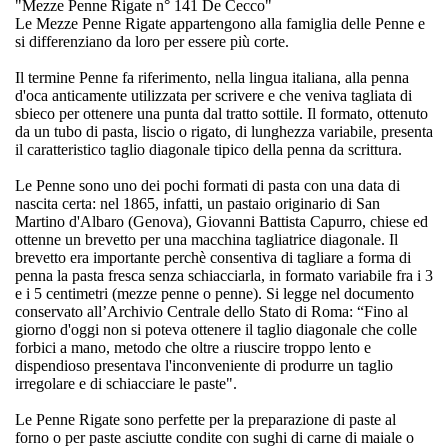
"Mezze Penne Rigate n° 141 De Cecco"
Le Mezze Penne Rigate appartengono alla famiglia delle Penne e
si differenziano da loro per essere più corte.
Il termine Penne fa riferimento, nella lingua italiana, alla penna
d'oca anticamente utilizzata per scrivere e che veniva tagliata di
sbieco per ottenere una punta dal tratto sottile. Il formato, ottenuto
da un tubo di pasta, liscio o rigato, di lunghezza variabile, presenta
il caratteristico taglio diagonale tipico della penna da scrittura.
Le Penne sono uno dei pochi formati di pasta con una data di
nascita certa: nel 1865, infatti, un pastaio originario di San
Martino d'Albaro (Genova), Giovanni Battista Capurro, chiese ed
ottenne un brevetto per una macchina tagliatrice diagonale. Il
brevetto era importante perchè consentiva di tagliare a forma di
penna la pasta fresca senza schiacciarla, in formato variabile fra i 3
e i 5 centimetri (mezze penne o penne). Si legge nel documento
conservato all’Archivio Centrale dello Stato di Roma: “Fino al
giorno d'oggi non si poteva ottenere il taglio diagonale che colle
forbici a mano, metodo che oltre a riuscire troppo lento e
dispendioso presentava l'inconveniente di produrre un taglio
irregolare e di schiacciare le paste".
Le Penne Rigate sono perfette per la preparazione di paste al
forno o per paste asciutte condite con sughi di carne di maiale o