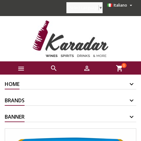

Italiano
Select Language
▼
0



shopping_cart
HOME
BRANDS
BANNER