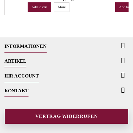
Add to cart
More
Add to ca

INFORMATIONEN

ARTIKEL

IHR ACCOUNT

KONTAKT
VERTRAG WIDERRUFEN