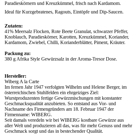
Paradieskörnern und Kreuzkümmel, frisch nach Kardamom.
Ideal für Kurzgebratenes, Ragouts, Eintöpfe und Dip-Saucen.
Zutaten:
41% Meersalz Flocken, Rote Beete Granulat, schwarzer Pfeffer,
Knoblauch, Paradieskörner, Karotten, Kreuzkümmel, Koriander,
Kardamom, Zwiebel, Chilli, Korianderblätter, Piment, Kräuter.
Packung zu:
380 g Afrika Style Gewürzsalz in der Aroma-Tresor Dose.
Hersteller:
Wiberg A la Carte
Im fernen Jahr 1947 verfolgten Wilhelm und Helene Berger, im
österreichischen Stuhlfelden ein ehrgeiziges Ziel:
Wurstproduzenten fertige Gewürzmischungen mit konstanter
Geschmacksqualität anzubieten. So entstand aus Vor- und
Nachname des Firmengründers am 18. Februar 1947 der
Firmenname: WIBERG.
Seit damals veredeln wir bei WIBERG kostbare Gewürze aus
aller Welt und produzieren all das, was für mehr Genuss und mehr
Geschmack sorgt und das in bestechender Qualität.