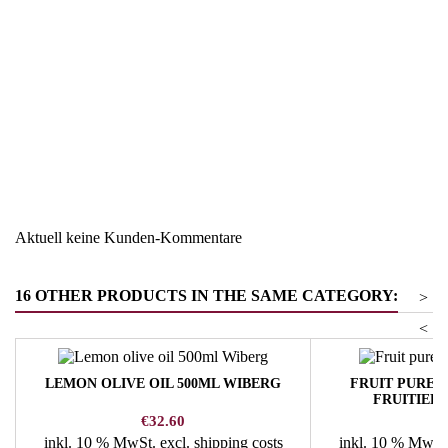
Region
Österreich
Warengruppe
Salz - Zucker - Gewürze
Aktuell keine Kunden-Kommentare
16 OTHER PRODUCTS IN THE SAME CATEGORY:
>
<
LEMON OLIVE OIL 500ML WIBERG
FRUIT PUREE
FRUITIERE
Price
Pr
€32.60
€
inkl. 10 % MwSt.
excl. shipping costs
inkl. 10 % MwSt