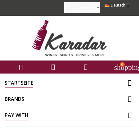

Deutsch
Select Language
▼
0



shoppin
STARTSEITE
BRANDS
PAY WITH