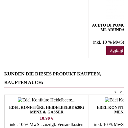
ACETO DI POMOD
ML ARUNDA V
SP
Pr
27
inkl. 10 % MwSt.
e
Aggiungi al c
KUNDEN DIE DIESES PRODUKT KAUFTEN,
KAUFTEN AUCH:
<
>
EDEL KONFITÜRE HEIDELBEERE 620G
EDEL KONFITÜ
MENZ & GASSER
MENZ 
Preis
P
10,90 €
9
inkl. 10 % MwSt.
zuzügl. Versandkosten
inkl. 10 % MwSt.