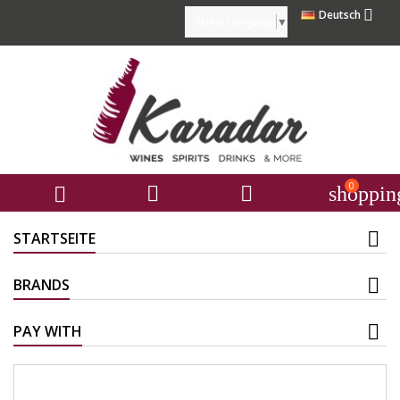

Deutsch
Select Language
▼
0



shoppin
STARTSEITE
BRANDS
PAY WITH