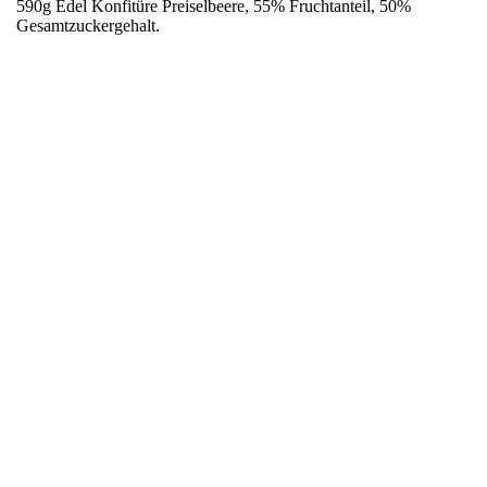
590g Edel Konfitüre Preiselbeere, 55% Fruchtanteil, 50%
Gesamtzuckergehalt.