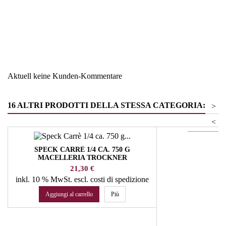
Region
Trentino
Warengruppe
Fruchtaufstriche und
Marmeladen
Aktuell keine Kunden-Kommentare
16 ALTRI PRODOTTI DELLA STESSA CATEGORIA:
>
<
SPECK CARRÈ 1/4 CA. 750 G
MACELLERIA TROCKNER
Prezzo
21,30 €
inkl. 10 % MwSt.
escl. costi di spedizione
Aggiungi al carrello
Più