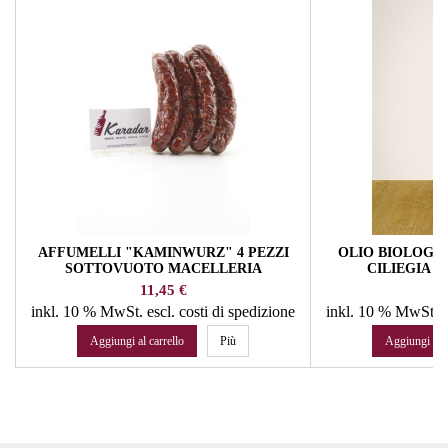
AFFUMELLI "KAMINWURZ" 4 PEZZI
OLIO BIOLOGIC
SOTTOVUOTO MACELLERIA
CILIEGIA 1
TROCKNER
Prezzo
Pr
11,45 €
16
inkl. 10 % MwSt.
escl. costi di spedizione
inkl. 10 % MwSt.
e
Aggiungi al carrello
Più
Aggiungi al c