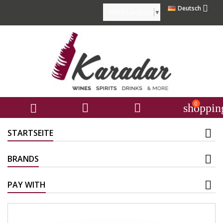

Deutsch
Select Language
▼
0



shoppin
STARTSEITE
BRANDS
PAY WITH