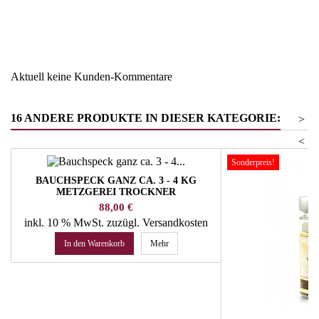
Region
Südtirol
Warengruppe
Speck und Wurstwaren
Aktuell keine Kunden-Kommentare
16 ANDERE PRODUKTE IN DIESER KATEGORIE:
>
<
Sonderpreis!
BAUCHSPECK GANZ CA. 3 - 4 KG
METZGEREI TROCKNER
Preis
88,00 €
inkl. 10 % MwSt.
zuzügl. Versandkosten
In den Warenkorb
Mehr