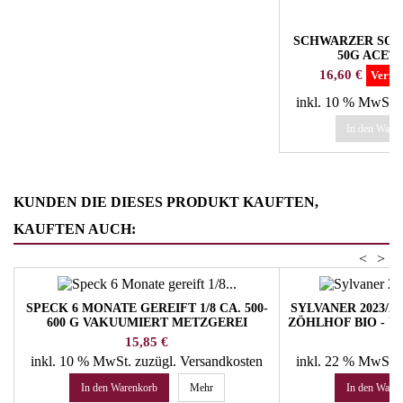
SCHWARZER SO
50G ACET
Preis
16,60 €
Verfü
inkl. 10 % MwSt.
In den Ware
KUNDEN DIE DIESES PRODUKT KAUFTEN,
KAUFTEN AUCH:
<
>
SPECK 6 MONATE GEREIFT 1/8 CA. 500-
SYLVANER 2023/2
600 G VAKUUMIERT METZGEREI
ZÖHLHOF BIO - 
TROCKNER
Preis
Pr
15,85 €
22
inkl. 10 % MwSt.
zuzügl. Versandkosten
inkl. 22 % MwSt.
In den Warenkorb
Mehr
In den Ware