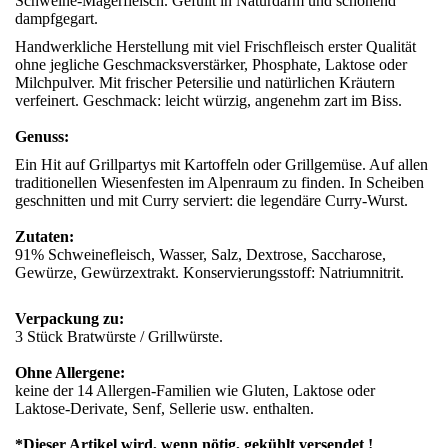
Schweine-Magerfleisch. Gefüllt in Naturdarm und schonend
dampfgegart.
Handwerkliche Herstellung mit viel Frischfleisch erster Qualität
ohne jegliche Geschmacksverstärker, Phosphate, Laktose oder
Milchpulver. Mit frischer Petersilie und natürlichen Kräutern
verfeinert. Geschmack: leicht würzig, angenehm zart im Biss.
Genuss:
Ein Hit auf Grillpartys mit Kartoffeln oder Grillgemüse. Auf allen
traditionellen Wiesenfesten im Alpenraum zu finden. In Scheiben
geschnitten und mit Curry serviert: die legendäre Curry-Wurst.
Zutaten:
91% Schweinefleisch, Wasser, Salz, Dextrose, Saccharose,
Gewürze, Gewürzextrakt. Konservierungsstoff: Natriumnitrit.
Verpackung zu:
3 Stück Bratwürste / Grillwürste.
Ohne Allergene:
keine der 14 Allergen-Familien wie Gluten, Laktose oder
Laktose-Derivate, Senf, Sellerie usw. enthalten.
*Dieser Artikel wird, wenn nötig, gekühlt versendet !