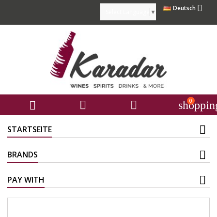

Deutsch
Select Language
▼
0



shoppin
STARTSEITE
BRANDS
PAY WITH