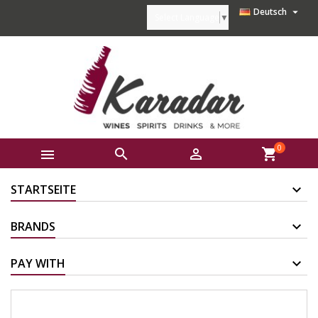

Deutsch
Select Language
▼
0



shopping_cart
STARTSEITE
BRANDS
PAY WITH