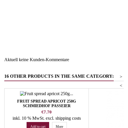
Region
Österreich
Warengruppe
Honig
Aktuell keine Kunden-Kommentare
16 OTHER PRODUCTS IN THE SAME CATEGORY:
>
<
FRUIT SPREAD APRICOT 250G
SCHMIEDHOF PASSEIER
Price
€7.70
inkl. 10 % MwSt.
excl. shipping costs
Add to cart
More