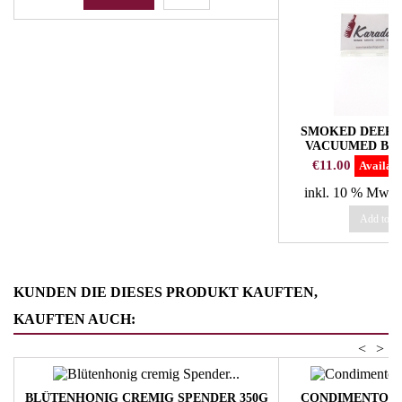
SMOKED DEER S
VACUUMED BU
Price
€11.00
Availabi
inkl. 10 % MwSt
Add to ca
KUNDEN DIE DIESES PRODUKT KAUFTEN,
KAUFTEN AUCH:
<
>
BLÜTENHONIG CREMIG SPENDER 350G
CONDIMENTO B