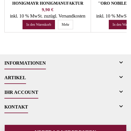
HONIGMAYR HONIGMANUFAKTUR
''ORO NOBILE''
LE
Preis
Pr
9,90 €
15
inkl. 10 % MwSt.
zuzügl. Versandkosten
inkl. 10 % MwSt.
In den Warenkorb
Mehr
In den Ware

INFORMATIONEN

ARTIKEL

IHR ACCOUNT

KONTAKT