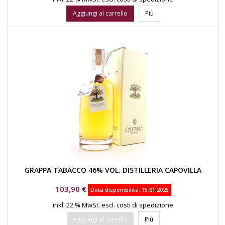
Aggiungi al carrello
Più
GRAPPA TABACCO 46% VOL. DISTILLERIA CAPOVILLA
Prezzo
103,90 €
Data disponibilitá:
15.01.2025
inkl. 22 % MwSt.
escl. costi di spedizione
Aggiungi al carrello
Più