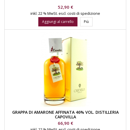
Prezzo
52,90 €
inkl. 22 % MwSt.
escl. costi di spedizione
Aggiungi al carrello
Più
GRAPPA DI AMARONE AFFINATA 46% VOL. DISTILLERIA
CAPOVILLA
Prezzo
66,90 €
inkl. 22 % MwSt.
escl. costi di spedizione