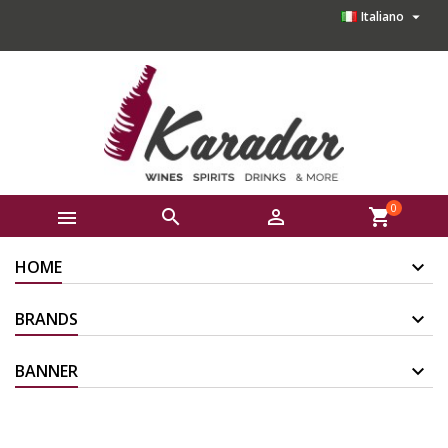

Italiano
0



shopping_cart
HOME
BRANDS
BANNER