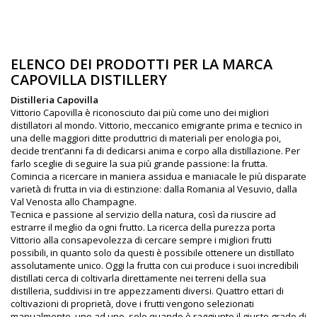
ELENCO DEI PRODOTTI PER LA MARCA
CAPOVILLA DISTILLERY
Distilleria Capovilla
Vittorio Capovilla è riconosciuto dai più come uno dei migliori
distillatori al mondo. Vittorio, meccanico emigrante prima e tecnico in
una delle maggiori ditte produttrici di materiali per enologia poi,
decide trent’anni fa di dedicarsi anima e corpo alla distillazione. Per
farlo sceglie di seguire la sua più grande passione: la frutta.
Comincia a ricercare in maniera assidua e maniacale le più disparate
varietà di frutta in via di estinzione: dalla Romania al Vesuvio, dalla
Val Venosta allo Champagne.
Tecnica e passione al servizio della natura, così da riuscire ad
estrarre il meglio da ogni frutto. La ricerca della purezza porta
Vittorio alla consapevolezza di cercare sempre i migliori frutti
possibili, in quanto solo da questi è possibile ottenere un distillato
assolutamente unico. Oggi la frutta con cui produce i suoi incredibili
distillati cerca di coltivarla direttamente nei terreni della sua
distilleria, suddivisi in tre appezzamenti diversi. Quattro ettari di
coltivazioni di proprietà, dove i frutti vengono selezionati
manualmente, uno ad uno, solo quando è raggiunto il giusto grado di