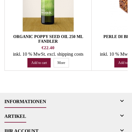
ORGANIC POPPY SEED OIL 250 ML
PERLE DI BRE
FANDLER
Price
Pr
€22.40
€
inkl. 10 % MwSt.
excl. shipping costs
inkl. 10 % MwSt
Add to cart
More
Add to ca

INFORMATIONEN

ARTIKEL

IHR ACCOUNT