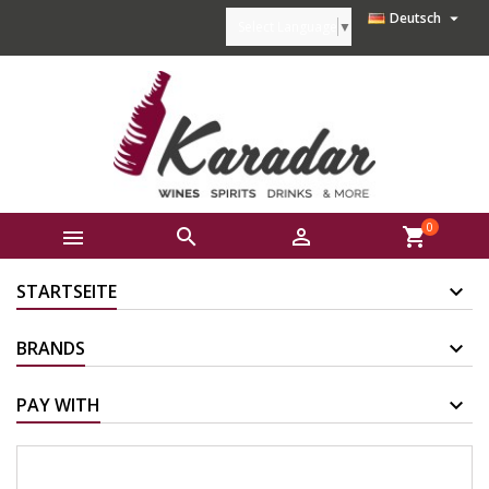

Deutsch
Select Language
▼
0



shopping_cart
STARTSEITE
BRANDS
PAY WITH