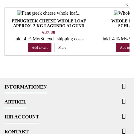
<
FENUGREEK CHEESE WHOLE LOAF
WHOLE RY
APPROX. 2 KG LAGUNDO ALGUND
SCHLÖ
DAIRY
Price
P
€37.80
€
inkl. 4 % MwSt.
excl. shipping costs
inkl. 4 % MwSt
Add to cart
More
Add to ca

INFORMATIONEN

ARTIKEL

IHR ACCOUNT

KONTAKT