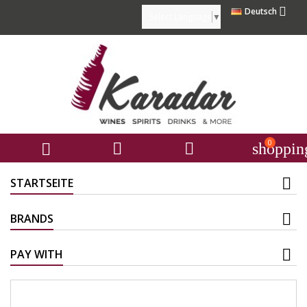

Deutsch
Select Language
▼
0



shoppin
STARTSEITE
BRANDS
PAY WITH