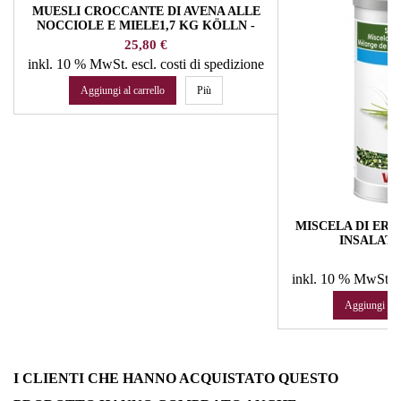
MUESLI CROCCANTE DI AVENA ALLE
NOCCIOLE E MIELE1,7 KG KÖLLN -
KOELLN
Prezzo
25,80 €
inkl. 10 % MwSt.
escl. costi di spedizione
Aggiungi al carrello
Più
MISCELA DI ERB
INSALATA
Pr
32
inkl. 10 % MwSt.
e
Aggiungi al c
I CLIENTI CHE HANNO ACQUISTATO QUESTO