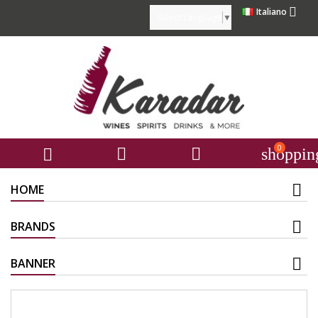

Italiano
Select Language
▼
0



shoppin
HOME
BRANDS
BANNER