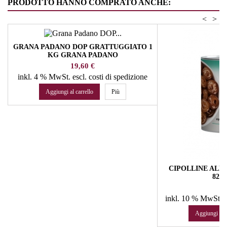
PRODOTTO HANNO COMPRATO ANCHE:
<
>
GRANA PADANO DOP GRATTUGGIATO 1
KG GRANA PADANO
Prezzo
19,60 €
inkl. 4 % MwSt.
escl. costi di spedizione
Aggiungi al carrello
Più
CIPOLLINE ALL
820
Pr
19
inkl. 10 % MwSt.
e
Aggiungi al c