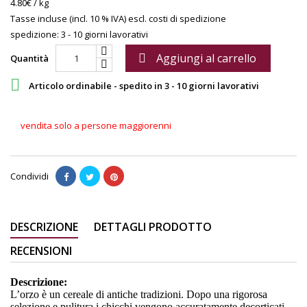
4.80€ / kg
Tasse incluse (incl. 10 % IVA)
escl. costi di spedizione
spedizione: 3 - 10 giorni lavorativi
Aggiungi al carrello

Quantità

Articolo ordinabile - spedito in 3 - 10 giorni lavorativi
vendita solo a persone maggiorenni
Condividi
DESCRIZIONE
DETTAGLI PRODOTTO
RECENSIONI
Descrizione:
L’orzo è un cereale di antiche tradizioni. Dopo una rigorosa
selezione e pulitura i chicchi vengono accuratamente decorticati.