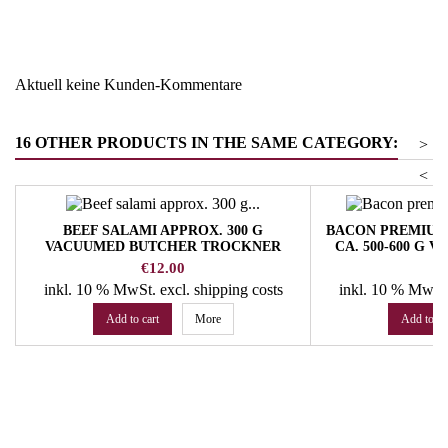
Warengruppe
Salz - Zucker - Gewürze
Aktuell keine Kunden-Kommentare
16 OTHER PRODUCTS IN THE SAME CATEGORY:
>
<
BEEF SALAMI APPROX. 300 G
BACON PREMIUM 
VACUUMED BUTCHER TROCKNER
CA. 500-600 G
TRO
Price
Pr
€12.00
€
inkl. 10 % MwSt.
excl. shipping costs
inkl. 10 % MwSt
Add to cart
More
Add to ca