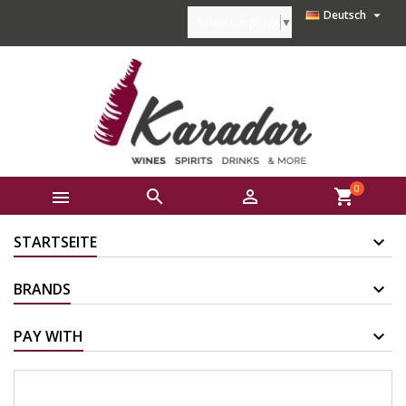

Deutsch
Select Language
▼
0



shopping_cart
STARTSEITE
BRANDS
PAY WITH