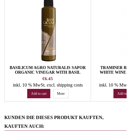
BASILICUM AGRO NATURALIS SAPOR
TRAMINER RO
ORGANIC VINEGAR WITH BASIL
WHITE WINE 
WALCHER DISTILLERY
DIS
Price
P
€6.45
€
inkl. 10 % MwSt.
excl. shipping costs
inkl. 10 % MwSt
Add to cart
More
Add to ca
KUNDEN DIE DIESES PRODUKT KAUFTEN,
KAUFTEN AUCH: