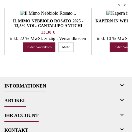
<
>
IL MIMO NEBBIOLO ROSATO 2025 -
KAPERN IN WEIN
13,5% VOL. CANTALUPO ANTICHI
VIGNETI
Preis
P
13,30 €
9
inkl. 22 % MwSt.
zuzügl. Versandkosten
inkl. 10 % MwSt.
In den Warenkorb
Mehr
In den Ware

INFORMATIONEN

ARTIKEL

IHR ACCOUNT

KONTAKT