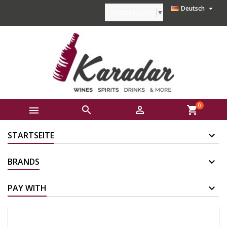

Deutsch
Select Language
▼
0



shopping_cart
STARTSEITE
BRANDS
PAY WITH