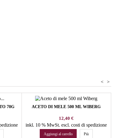
and
cker - Gewürze
<
>
TO 70G
ACETO DI MELE 500 ML WIBERG
SEMOLA 
50
Prezzo
12,40 €
spedizione
inkl. 10 % MwSt.
escl. costi di spedizione
inkl. 4 %
Aggiungi al carrello
Più
Agg