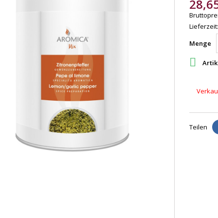
28,6
Bruttoprei
Lieferzeit
Menge

Artik
Verkauf
Teilen