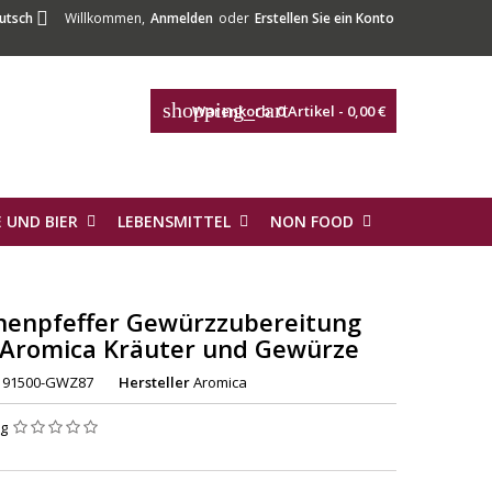

utsch
Willkommen,
Anmelden
oder
Erstellen Sie ein Konto
shopping_cart
Warenkorb:
0
Artikel - 0,00 €
 UND BIER
LEBENSMITTEL
NON FOOD
nenpfeffer Gewürzzubereitung
 Aromica Kräuter und Gewürze
91500-GWZ87
Hersteller
Aromica
ng