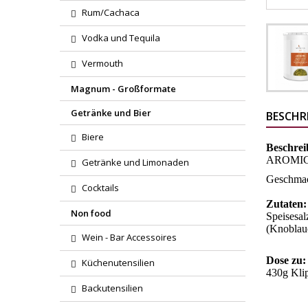
Rum/Cachaca
Vodka und Tequila
Vermouth
Magnum - Großformate
Getränke und Bier
BESCHR
Biere
Beschrei
AROMICA®
Getränke und Limonaden
Geschmac
Cocktails
Zutaten
Non food
Speisesal
(Knoblauc
Wein - Bar Accessoires
Dose zu:
Küchenutensilien
430g Kli
Backutensilien