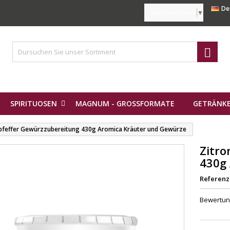
De
Select Language
▼

SPIRITUOSEN
MAGNUM - GROSSFORMATE
GETRÄNKE
pfeffer Gewürzzubereitung 430g Aromica Kräuter und Gewürze
Zitro
430g
Referenz
Bewertu