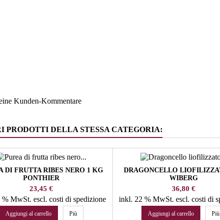
Deutschl
ruppe
Salz - Zu
keine Kunden-Kommentare
RI PRODOTTI DELLA STESSA CATEGORIA:
 DI FRUTTA RIBES NERO 1 KG
DRAGONCELLO LIOFILIZZA
PONTHIER
WIBERG
Prezzo
Prezzo
23,45 €
36,80 €
10 % MwSt.
escl. costi di spedizione
inkl. 22 % MwSt.
escl. costi di 
Aggiungi al carrello
Più
Aggiungi al carrello
Più