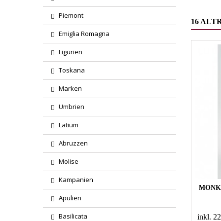
Piemont
16 ALT
Emiglia Romagna
Ligurien
Toskana
Marken
Umbrien
Latium
Abruzzen
Molise
Kampanien
MONKE
Apulien
Basilicata
inkl. 