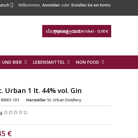

utsch
Willkommen,
Anmelden
oder
Erstellen Sie ein Konto
shopping_cart
Warenkorb:
0
Artikel - 0,00 €
 UND BIER
LEBENSMITTEL
NON FOOD
t. Urban 1 lt. 44% vol. Gin
90001-101
Hersteller
St. Urban Distillery
ng
45 €