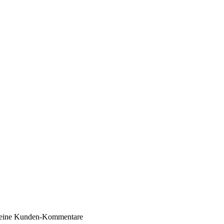
Südtirol
ruppe
Gin
keine Kunden-Kommentare