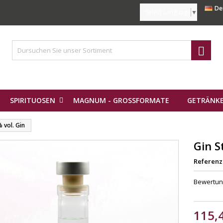
De
Select Language
▼

SPIRITUOSEN
MAGNUM - GROSSFORMATE
GETRÄNKE
% vol. Gin
Gin S
Referenz
Bewertu
115,