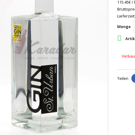
115.45€ / l
Bruttoprei
Lieferzeit
Menge

Artik
Verkauf
Teilen