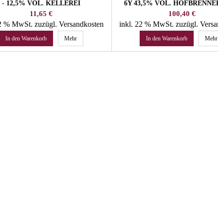
- 12,5% VOL. KELLEREI
6Y 43,5% VOL. HOFBRENNER
SCHRECKBICHL
URBAN
Preis
Preis
11,65 €
100,40 €
22 % MwSt.
zuzügl. Versandkosten
inkl. 22 % MwSt.
zuzügl. Vers
In den Warenkorb
Mehr
In den Warenkorb
Mehr