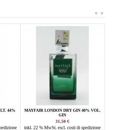
<
>
XELLENT 
inkl. 22 %
Agg
LT. 44%
MAYFAIR LONDON DRY GIN 40% VOL.
GIN
Prezzo
31,50 €
spedizione
inkl. 22 % MwSt.
escl. costi di spedizione