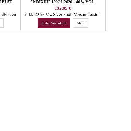
EI ST.
"MMXIII" 100CL 2020 - 40% VOL.
HOFBRENNEREI ST. URBAN
Preis
132,05 €
andkosten
inkl. 22 % MwSt.
zuzügl. Versandkosten
In den Warenkorb
Mehr