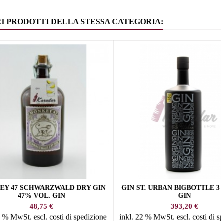
RI PRODOTTI DELLA STESSA CATEGORIA:
Y 47 SCHWARZWALD DRY GIN
GIN ST. URBAN BIGBOTTLE 3 
47% VOL. GIN
GIN
Prezzo
Prezzo
48,75 €
393,20 €
22 % MwSt.
escl. costi di spedizione
inkl. 22 % MwSt.
escl. costi di 