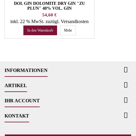
DOL GIN DOLOMITE DRY GIN "ZU
PLUN" 40% VOL. GIN
Preis
54,60 €
inkl. 22 % MwSt.
zuzügl. Versandkosten
In den Warenkorb
Mehr

INFORMATIONEN

ARTIKEL

IHR ACCOUNT

KONTAKT