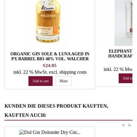
ELEPHANT L
ORGANIC GIN SOLE & LUNA AGED IN
HANDCRAFTE
PX BARREL BIO 40% VOL. WALCHER
Pr
€
DISTILLERY
Price
€24.85
inkl. 22 % MwSt
inkl. 22 % MwSt.
excl. shipping costs
Add to ca
Add to cart
More
KUNDEN DIE DIESES PRODUKT KAUFTEN,
KAUFTEN AUCH:
<
>