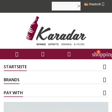

Deutsch
Select Language
▼
0



shoppin
STARTSEITE
BRANDS
PAY WITH