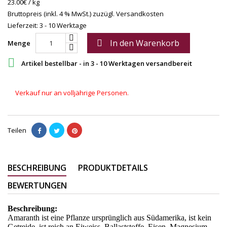
23.00€ / kg
Bruttopreis (inkl. 4 % MwSt.)
zuzügl. Versandkosten
Lieferzeit: 3 - 10 Werktage
In den Warenkorb

Menge

Artikel bestellbar - in 3 - 10 Werktagen versandbereit
Verkauf nur an volljährige Personen.
Teilen
BESCHREIBUNG
PRODUKTDETAILS
BEWERTUNGEN
Beschreibung:
Amaranth ist eine Pflanze ursprünglich aus Südamerika, ist kein
Getreide, ist reich an Eiweiss, Ballaststoffe, Eisen, Magnesium,