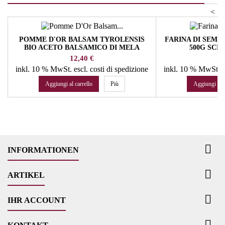
<
POMME D'OR BALSAM TYROLENSIS
FARINA DI SEMI 
BIO ACETO BALSAMICO DI MELA
500G SC
DISTILLERIA WALCHER
Prezzo
Pr
12,40 €
11
inkl. 10 % MwSt.
escl. costi di spedizione
inkl. 10 % MwSt.
e
Aggiungi al carrello
Più
Aggiungi al c

INFORMATIONEN

ARTIKEL

IHR ACCOUNT
