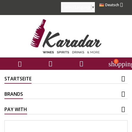

Deutsch
Select Language
▼
0



shoppin
STARTSEITE
BRANDS
PAY WITH