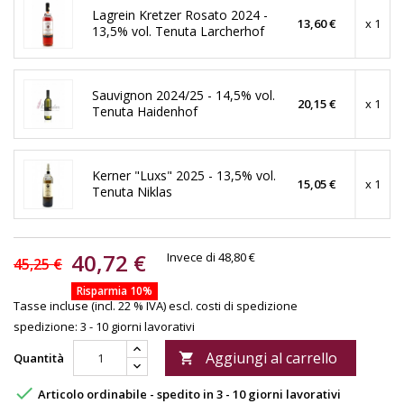
Lagrein Kretzer Rosato 2024 -
13,60 €
x 1
13,5% vol. Tenuta Larcherhof
Sauvignon 2024/25 - 14,5% vol.
20,15 €
x 1
Tenuta Haidenhof
Kerner "Luxs" 2025 - 13,5% vol.
15,05 €
x 1
Tenuta Niklas
40,72 €
Invece di 48,80 €
45,25 €
Risparmia 10%
Tasse incluse (incl. 22 % IVA)
escl. costi di spedizione
spedizione: 3 - 10 giorni lavorativi
Aggiungi al carrello
Quantità


Articolo ordinabile - spedito in 3 - 10 giorni lavorativi