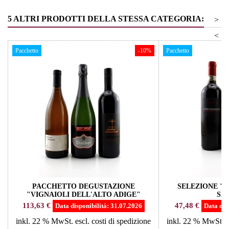
5 ALTRI PRODOTTI DELLA STESSA CATEGORIA:
>
<
Pacchetto
-10%
Pacchetto
PACCHETTO DEGUSTAZIONE
SELEZIONE "
"VIGNAIOLI DELL'ALTO ADIGE"
SP
SPECIALI
Prezzo
Prezzo
113,63 €
47,48 €
Data disponibilitá:
31.07.2026
Data dis
inkl. 22 % MwSt.
escl. costi di spedizione
inkl. 22 % MwSt.
e
Prezzo