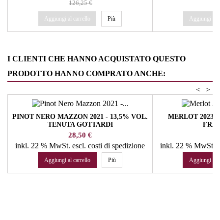
126,25 €
5
regolare
Aggiungi al carrello
Più
Aggiungi al c
I CLIENTI CHE HANNO ACQUISTATO QUESTO
PRODOTTO HANNO COMPRATO ANCHE:
<
>
PINOT NERO MAZZON 2021 - 13,5% VOL.
MERLOT 2023 -
TENUTA GOTTARDI
FRA
Prezzo
Pr
28,50 €
28
inkl. 22 % MwSt.
escl. costi di spedizione
inkl. 22 % MwSt.
e
Aggiungi al carrello
Più
Aggiungi al c