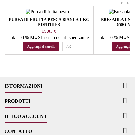
<
>
PUREA DI FRUTTA PESCA BIANCA 1 KG
BRESAOLA UNIC
PONTHIER
650G M
Prezzo
Pr
19,05 €
19
inkl. 10 % MwSt.
escl. costi di spedizione
inkl. 10 % MwSt.
e
Aggiungi al carrello
Più
Aggiungi al c

INFORMAZIONI

PRODOTTI

IL TUO ACCOUNT

CONTATTO