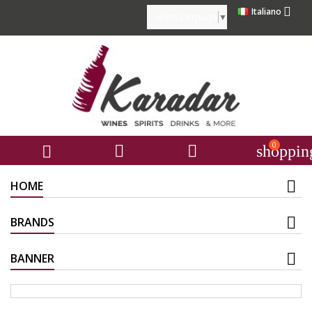

Italiano
Select Language
▼
0



shoppin
HOME
BRANDS
BANNER