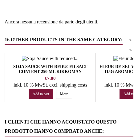
Tipologia
Topping e prodotti per gelato
Ancora nessuna recensione da parte degli utenti.
16 OTHER PRODUCTS IN THE SAME CATEGORY:
>
<
SOJA SAUCE WITH REDUCED SALT
FLEUR DE SEL W
CONTENT 250 ML KIKKOMAN
115G AROMICA 
Price
Pr
€7.80
€
inkl. 10 % MwSt.
excl. shipping costs
inkl. 10 % MwSt
Add to cart
More
Add to ca
I CLIENTI CHE HANNO ACQUISTATO QUESTO
PRODOTTO HANNO COMPRATO ANCHE: