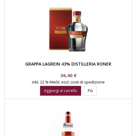
GRAPPA LAGREIN 43% DISTILLERIA RONER
Prezzo
36,40 €
inkl. 22 % MwSt.
escl. costi di spedizione
Aggiungi al carrello
Più