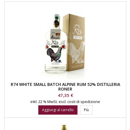
R74 WHITE SMALL BATCH ALPINE RUM 52% DISTILLERIA
RONER
Prezzo
47,35 €
inkl. 22 % MwSt.
escl. costi di spedizione
Aggiungi al carrello
Più