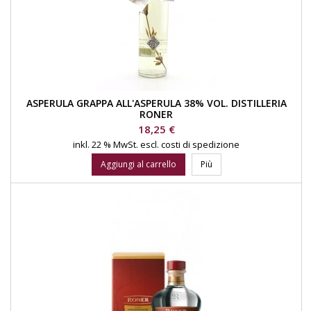
ASPERULA GRAPPA ALL'ASPERULA 38% VOL. DISTILLERIA
RONER
Prezzo
18,25 €
inkl. 22 % MwSt.
escl. costi di spedizione
Aggiungi al carrello
Più