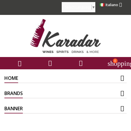

Italiano
Select Language
▼
0



shoppin
HOME
BRANDS
BANNER