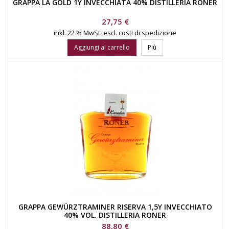
GRAPPA LA GOLD 1Y INVECCHIATA 40% DISTILLERIA RONER
Prezzo
27,75 €
inkl. 22 % MwSt.
escl. costi di spedizione
Aggiungi al carrello
Più
GRAPPA GEWÜRZTRAMINER RISERVA 1,5Y INVECCHIATO
40% VOL. DISTILLERIA RONER
Prezzo
88,80 €