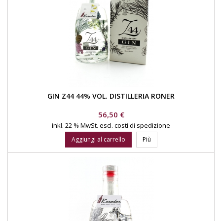
GIN Z44 44% VOL. DISTILLERIA RONER
Prezzo
56,50 €
inkl. 22 % MwSt.
escl. costi di spedizione
Aggiungi al carrello
Più