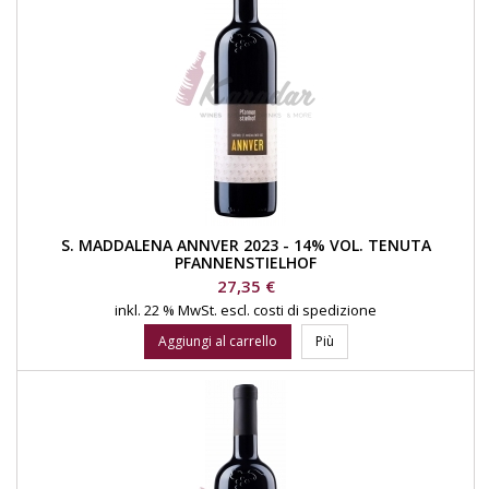
S. MADDALENA ANNVER 2023 - 14% VOL. TENUTA
PFANNENSTIELHOF
Prezzo
27,35 €
inkl. 22 % MwSt.
escl. costi di spedizione
Aggiungi al carrello
Più