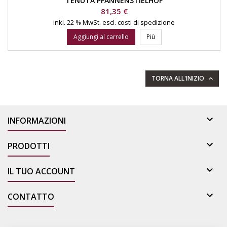
TENUTA PFANNENSTIELHOF
Prezzo
81,35 €
inkl. 22 % MwSt.
escl. costi di spedizione
Aggiungi al carrello
Più
TORNA ALL'INIZIO


INFORMAZIONI

PRODOTTI

IL TUO ACCOUNT

CONTATTO