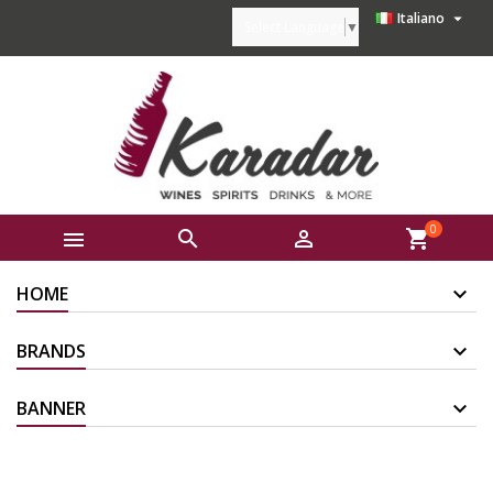

Italiano
Select Language
▼
0



shopping_cart
HOME
BRANDS
BANNER