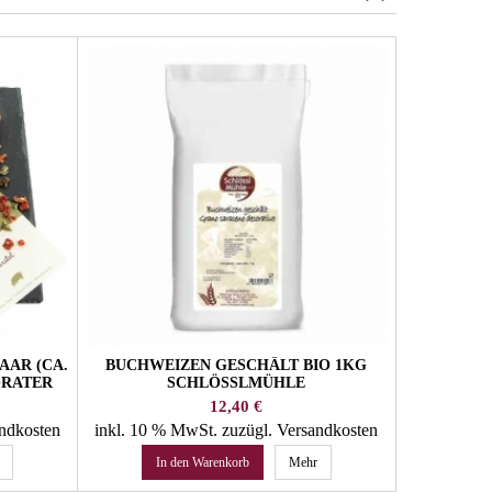
AAR (CA.
BUCHWEIZEN GESCHÄLT BIO 1KG
OLIVENÖL
GRATER
SCHLÖSSLMÜHLE
LITER OL
Preis
12,40 €
andkosten
inkl. 10 % MwSt.
zuzügl. Versandkosten
inkl. 4 %
In den Warenkorb
Mehr
In 