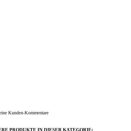
Südtirol
ruppe
Suppen u
keine Kunden-Kommentare
ERE PRODUKTE IN DIESER KATEGORIE: