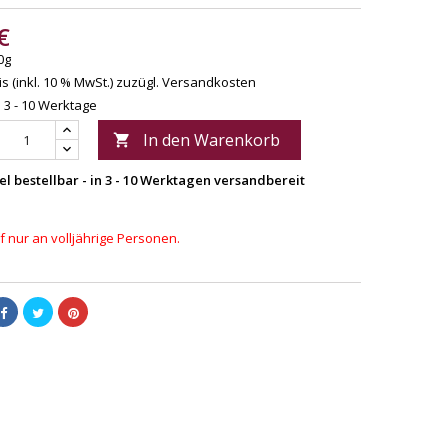
€
0g
s (inkl. 10 % MwSt.)
zuzügl. Versandkosten
: 3 - 10 Werktage
In den Warenkorb

el bestellbar - in 3 - 10 Werktagen versandbereit
 nur an volljährige Personen.