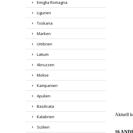
Emiglia Romagna
Ligurien
Toskana
Marken
Umbrien
Latium
Abruzzen
Molise
Region
Kampanien
Apulien
Wareng
Basilicata
Aktuell 
Kalabrien
Sizilien
16 AND