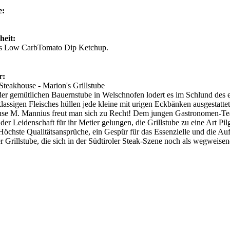
e:
heit:
s Low CarbTomato Dip Ketchup.
er:
teakhouse - Marion's Grillstube
der gemütlichen Bauernstube in Welschnofen lodert es im Schlund des
klassigen Fleisches hüllen jede kleine mit urigen Eckbänken ausgestatt
use M. Mannius freut man sich zu Recht! Dem jungen Gastronomen-Tea
der Leidenschaft für ihr Metier gelungen, die Grillstube zu eine Art Pil
öchste Qualitätsansprüche, ein Gespür für das Essenzielle und die Aufg
r Grillstube, die sich in der Südtiroler Steak-Szene noch als wegweise