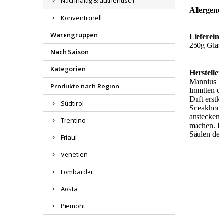
Nachhaltig & authentisch
Allergen
Konventionell
Warengruppen
Lieferein
250g Gla
Nach Saison
Kategorien
Herstell
Mannius S
Produkte nach Region
Inmitten 
Duft erst
Südtirol
Srteakho
anstecken
Trentino
machen. H
Säulen de
Friaul
Venetien
Lombardei
Aosta
Piemont