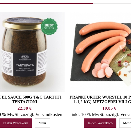
FEL SAUCE 500G T&C TARTUFI
FRANKFURTER WÜRSTEL 10 P
TENTAZIONI
1-1,2 KG) METZGEREI VILL
SEXTEN
Preis
Preis
22,30 €
19,85 €
10 % MwSt.
zuzügl. Versandkosten
inkl. 10 % MwSt.
zuzügl. Vers
In den Warenkorb
Mehr
In den Warenkorb
Mehr