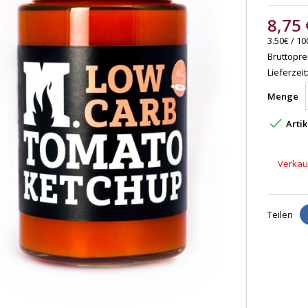
8,75 
3.50€ / 10
Bruttoprei
Lieferzeit
Menge

Artik
Verkauf
Teilen