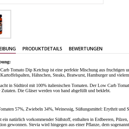
EIBUNG
PRODUKTDETAILS
BEWERTUNGEN
bung:
arb Tomato Dip Ketchup ist eine perfekte Mischung aus fruchtigen un
Kartoffelspalten, Hähnchen, Steaks, Bratwurst, Hamburger und viele
ht in Südtirol mit 100% italienischen Tomaten. Der Low Carb Tomato
e Zutaten. Die Gläser werden von hand abgefüllt und beklebt.
:
omaten 57%, Zwiebeln 34%, Weinessig, Süßungsmittel: Erythrit und St
ist ein natürlich vorkommender Süßstoff, enthalten in Erdbeeren, Pilzen
tion gewonnen. Stevia wird hingegen aus einer Pflanze, dem sogenan