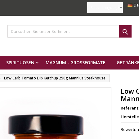
De
Select Language
▼

SPIRITUOSEN
MAGNUM - GROSSFORMATE
GETRÄNKE
Low Carb Tomato Dip Ketchup 250g Mannius Steakhouse
Low 
Mann
Referenz
Herstelle
Bewertu