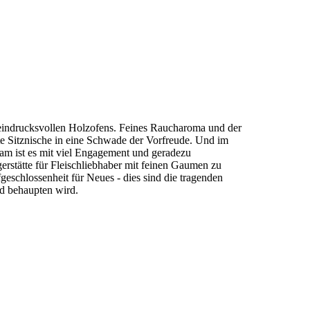
 eindrucksvollen Holzofens. Feines Raucharoma und der
ete Sitznische in eine Schwade der Vorfreude. Und im
m ist es mit viel Engagement und geradezu
gerstätte für Fleischliebhaber mit feinen Gaumen zu
eschlossenheit für Neues - dies sind die tragenden
nd behaupten wird.