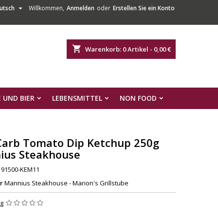

utsch
Willkommen,
Anmelden
oder
Erstellen Sie ein Konto
shopping_cart
Warenkorb:
0
Artikel - 0,00 €
 UND BIER
LEBENSMITTEL
NON FOOD
Carb Tomato Dip Ketchup 250g
ius Steakhouse
91500-KEM11
r
Mannius Steakhouse - Marion's Grillstube
ng