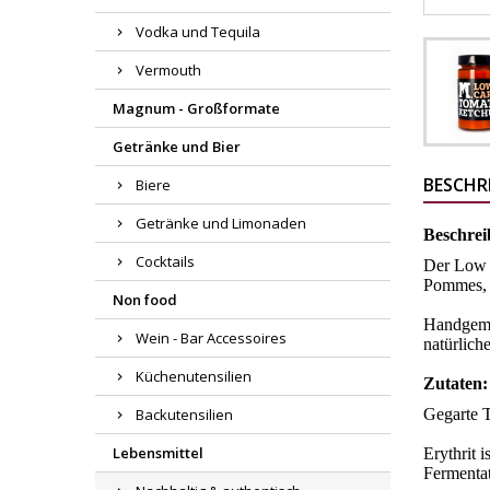
Vodka und Tequila
Vermouth
Magnum - Großformate
Getränke und Bier
BESCHR
Biere
Getränke und Limonaden
Beschrei
Cocktails
Der Low C
Pommes, 
Non food
Handgemac
Wein - Bar Accessoires
natürlich
Küchenutensilien
Zutaten
Backutensilien
Gegarte T
Lebensmittel
Erythrit 
Fermenta