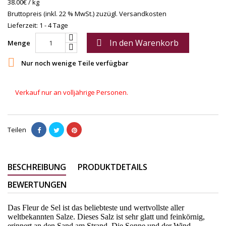
38.00€ / kg
Bruttopreis (inkl. 22 % MwSt.)
zuzügl. Versandkosten
Lieferzeit: 1 - 4 Tage
In den Warenkorb

Menge

Nur noch wenige Teile verfügbar
Verkauf nur an volljährige Personen.
Teilen
BESCHREIBUNG
PRODUKTDETAILS
BEWERTUNGEN
Das Fleur de Sel ist das beliebteste und wertvollste aller
weltbekannten Salze. Dieses Salz ist sehr glatt und feinkörnig,
erinnert an den Sand am Strand. Die Sonne und der Wind