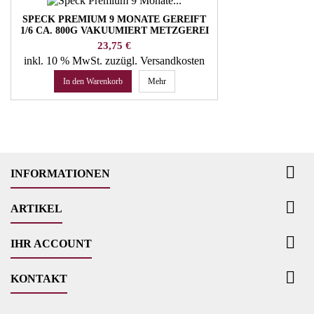
SPECK PREMIUM 9 MONATE GEREIFT
1/6 CA. 800G VAKUUMIERT METZGEREI
TROCKNER
Preis
23,75 €
inkl. 10 % MwSt.
zuzügl. Versandkosten
In den Warenkorb
Mehr

INFORMATIONEN

ARTIKEL

IHR ACCOUNT

KONTAKT