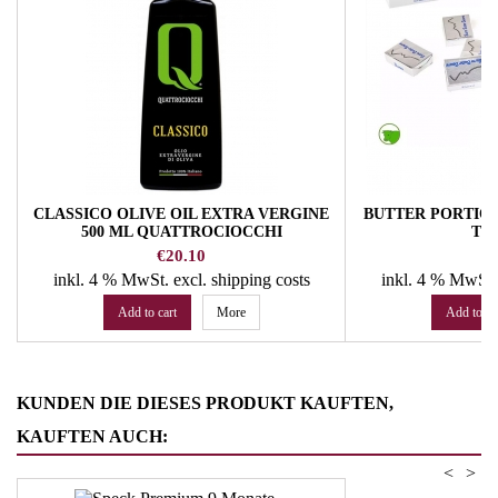
CLASSICO OLIVE OIL EXTRA VERGINE
BUTTER PORTIONS
500 ML QUATTROCIOCCHI
TH
Price
Pr
€20.10
€
inkl. 4 % MwSt.
excl. shipping costs
inkl. 4 % MwSt
Add to cart
More
Add to ca
KUNDEN DIE DIESES PRODUKT KAUFTEN,
KAUFTEN AUCH:
<
>