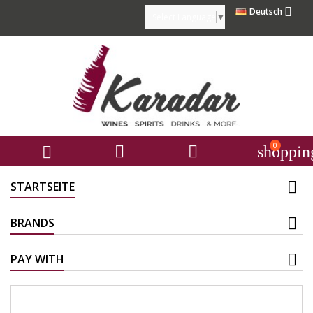

Deutsch
Select Language
▼
0



shoppin
STARTSEITE
BRANDS
PAY WITH