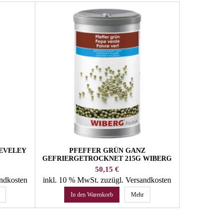
DEVELEY
PFEFFER GRÜN GANZ
SENF EINZ
GEFRIERGETROCKNET 215G WIBERG
Preis
50,15 €
andkosten
inkl. 10 % MwSt.
zuzügl. Versandkosten
inkl. 10 
In den Warenkorb
Mehr
In 