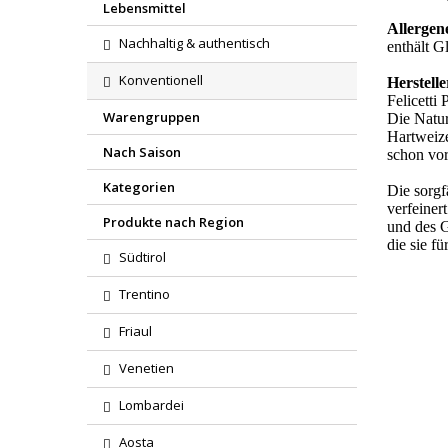
Lebensmittel
Allergen
Nachhaltig & authentisch
enthält G
Konventionell
Herstell
Felicetti 
Warengruppen
Die Natur
Hartweize
Nach Saison
schon vor
Kategorien
Die sorgf
verfeiner
Produkte nach Region
und des G
die sie f
Südtirol
Trentino
Friaul
Venetien
Lombardei
Aosta