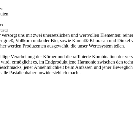
e:
luten.
er:
Pasta
 versorgt uns mit zwei unersetzlichen und wertvollen Elementen: rein
ngrieß, Vollkorn und/oder Bio, sowie Kamut® Khorasan und Dinkel wer
her werden Produzenten ausgewählt, die unser Wertesystem teilen.
ältige Verarbeitung der Körner und die raffinierte Kombination der vers
t wird, ermöglicht es, im Endprodukt jene Harmonie zwischen den tech
eschmacks, jener Annehmlichkeit beim Anfassen und jener Beweglichke
ür alle Pastaliebhaber unwiderstehlich macht.