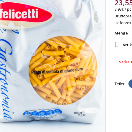
23,5
3.93€ / pc
Bruttoprei
Lieferzeit
Menge

Artik
Verkauf
Teilen