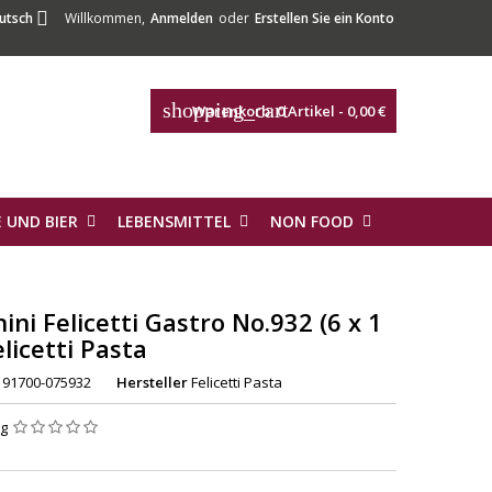

utsch
Willkommen,
Anmelden
oder
Erstellen Sie ein Konto
shopping_cart
Warenkorb:
0
Artikel - 0,00 €
 UND BIER
LEBENSMITTEL
NON FOOD
ini Felicetti Gastro No.932 (6 x 1
elicetti Pasta
91700-075932
Hersteller
Felicetti Pasta
ng