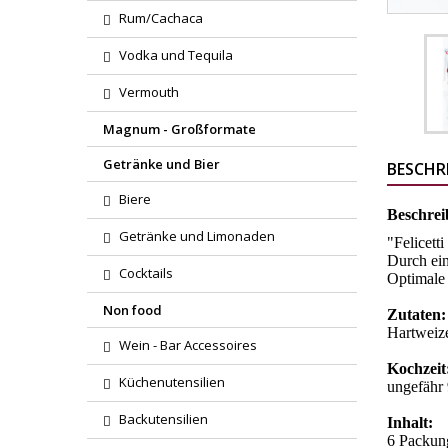
Rum/Cachaca
Vodka und Tequila
Vermouth
Magnum - Großformate
Getränke und Bier
BESCHR
Biere
Beschrei
Getränke und Limonaden
"Felicett
Durch ein
Cocktails
Optimale 
Non food
Zutaten:
Hartweiz
Wein - Bar Accessoires
Kochzeit
Küchenutensilien
ungefähr
Backutensilien
Inhalt:
6 Packun