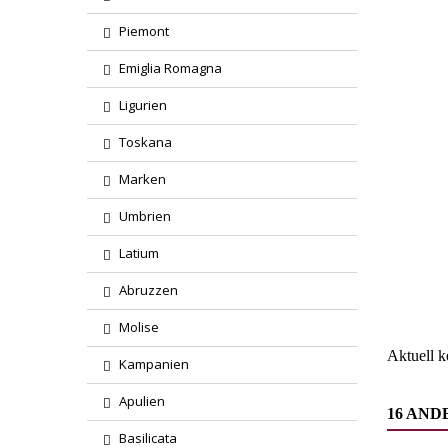
Piemont
Emiglia Romagna
Ligurien
Toskana
Marken
Umbrien
Region
Latium
Abruzzen
Wareng
Molise
Aktuell 
Kampanien
Apulien
16 AND
Basilicata