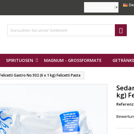
De
Select Language
▼

SPIRITUOSEN
MAGNUM - GROSSFORMATE
GETRÄNKE
Felicetti Gastro No.932 (6 x 1 kg) Felicetti Pasta
Sedan
kg) F
Referenz
Bewertu