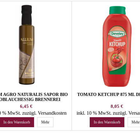
M AGRO NATURALIS SAPOR BIO
TOMATO KETCHUP 875 ML 
OBLAUCHESSIG BRENNEREI
WALCHER
Preis
Preis
6,45 €
8,05 €
10 % MwSt.
zuzügl. Versandkosten
inkl. 10 % MwSt.
zuzügl. Vers
In den Warenkorb
Mehr
In den Warenkorb
Mehr