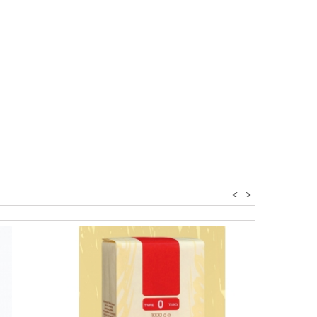
h
cker - Gewürze
<
>