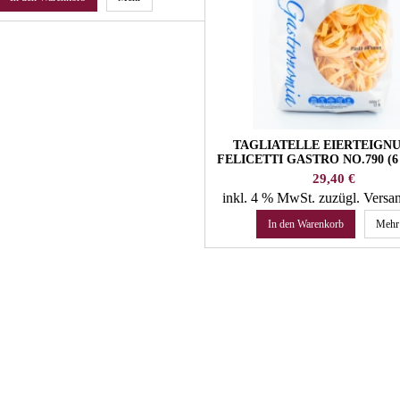
TAGLIATELLE EIERTEIGN
FELICETTI GASTRO NO.790 (6 
FELICETTI PASTA
Preis
29,40 €
inkl. 4 % MwSt.
zuzügl. Versa
In den Warenkorb
Mehr