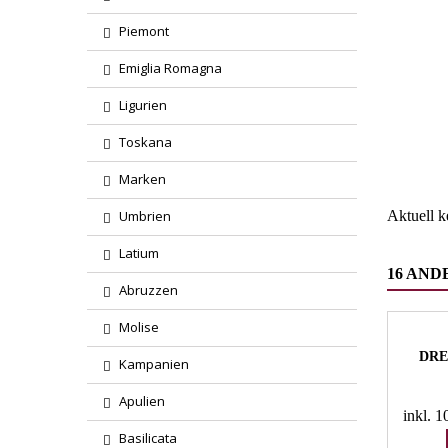
Piemont
Emiglia Romagna
Ligurien
Region
Toskana
Wareng
Marken
Umbrien
Aktuell 
Latium
16 AND
Abruzzen
Molise
DRE
Kampanien
Apulien
inkl. 
Basilicata