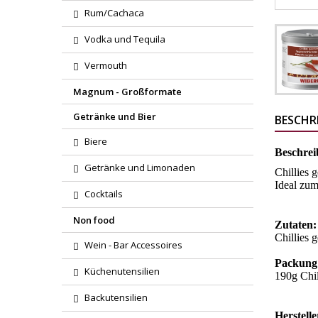
Rum/Cachaca
Vodka und Tequila
Vermouth
Magnum - Großformate
Getränke und Bier
BESCHR
Biere
Beschrei
Getränke und Limonaden
Chillies 
Ideal zu
Cocktails
Non food
Zutaten
Chillies 
Wein - Bar Accessoires
Packung
Küchenutensilien
190g Chil
Backutensilien
Herstell