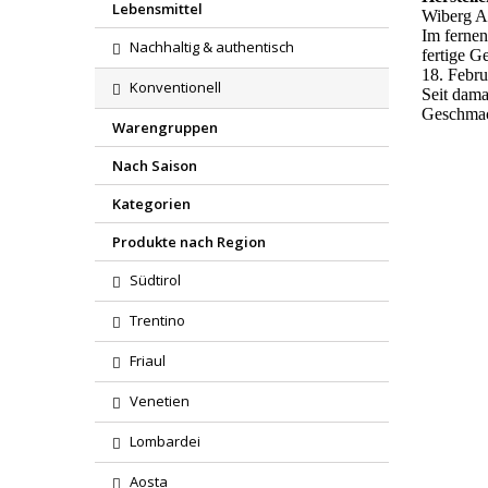
Lebensmittel
Wiberg A
Im fernen
Nachhaltig & authentisch
fertige 
18. Febr
Konventionell
Seit dama
Geschmack
Warengruppen
Nach Saison
Kategorien
Produkte nach Region
Südtirol
Trentino
Friaul
Venetien
Lombardei
Aosta