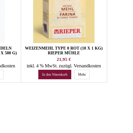
UDELN
WEIZENMEHL TYPE 0 ROT (10 X 1 KG)
SALAMI
X 500 G)
RIEPER MÜHLE
Preis
21,95 €
ndkosten
inkl. 4 % MwSt.
zuzügl. Versandkosten
inkl. 10 
In den Warenkorb
Mehr
In 