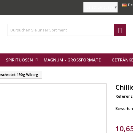
De
Select Language
▼

SPIRITUOSEN
MAGNUM - GROSSFORMATE
GETRÄNKE
geschrotet 190g Wiberg
Chill
Referenz
Bewertu
10,6