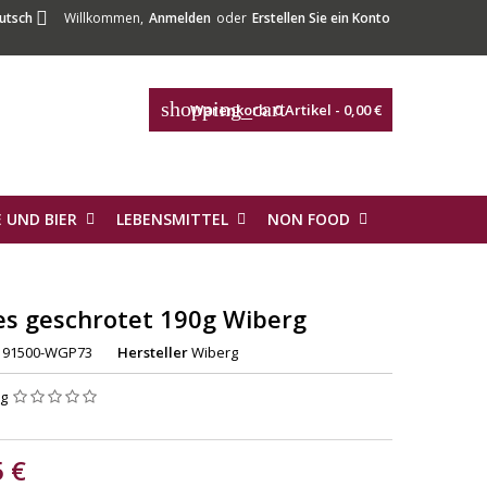

utsch
Willkommen,
Anmelden
oder
Erstellen Sie ein Konto
shopping_cart
Warenkorb:
0
Artikel - 0,00 €
 UND BIER
LEBENSMITTEL
NON FOOD
ies geschrotet 190g Wiberg
91500-WGP73
Hersteller
Wiberg
ng
5 €