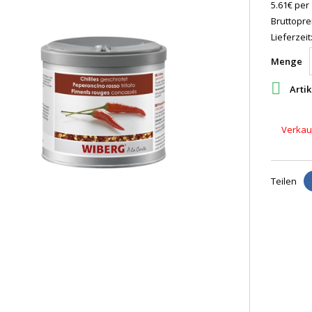
5.61€ per
Bruttoprei
Lieferzeit
Menge

Artik
Verkauf
Teilen