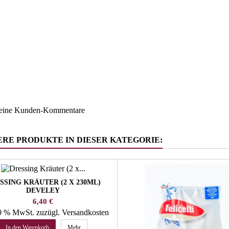
Österreic
ruppe
Salz - Zu
keine Kunden-Kommentare
ERE PRODUKTE IN DIESER KATEGORIE:
SSING KRÄUTER (2 X 230ML)
DEVELEY
Preis
6,40 €
10 % MwSt.
zuzügl. Versandkosten
In den Warenkorb
Mehr