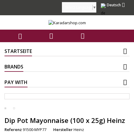

Deutsch
Select Language
▼



STARTSEITE
BRANDS
PAY WITH
Dip Pot Mayonnaise (100 x 25g) Heinz
Referenz
91500-MYP77
Hersteller
Heinz