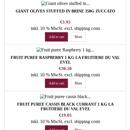
GIANT OLIVES STUFFED IN BRINE 350G ZUCCATO
Price
€3.95
inkl. 10 % MwSt.
excl. shipping costs
Add to cart
More
FRUIT PUREE RASPBERRY 1 KG LA FRUITIERE DU VAL
EVEL
Price
€30.20
inkl. 10 % MwSt.
excl. shipping costs
Add to cart
More
FRUIT PUREE CASSIS BLACK CURRANT 1 KG LA
FRUITIERE DU VAL EVEL
Price
€19.05
inkl. 10 % MwSt.
excl. shipping costs
Add to cart
More