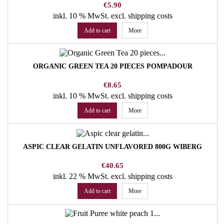
Price
€5.90
inkl. 10 % MwSt.
excl. shipping costs
Add to cart
More
ORGANIC GREEN TEA 20 PIECES POMPADOUR
Price
€8.65
inkl. 10 % MwSt.
excl. shipping costs
Add to cart
More
ASPIC CLEAR GELATIN UNFLAVORED 800G WIBERG
Price
€40.65
inkl. 22 % MwSt.
excl. shipping costs
Add to cart
More