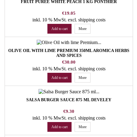
FRUIT PUREE WHITE PEACH 1 KG PONTHIER
Price
€19.05
inkl. 10 % MwSt.
excl. shipping costs
Add to cart
More
OLIVE OIL WITH LIME PREMIUM 350ML AROMICA HERBS
AND SPICES
Price
€30.00
inkl. 10 % MwSt.
excl. shipping costs
Add to cart
More
SALSA BURGER SAUCE 875 ML DEVELEY
Price
€9.30
inkl. 10 % MwSt.
excl. shipping costs
Add to cart
More