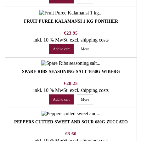
FRUIT PUREE KALAMANSI 1 KG PONTHIER
Price
€23.95
inkl. 10 % MwSt.
excl. shipping costs
Add to cart
More
SPARE RIBS SEASONING SALT 1050G WIBERG
Price
€28.25
inkl. 10 % MwSt.
excl. shipping costs
Add to cart
More
PEPPERS CUTTED SWEET AND SOUR 680G ZUCCATO
Price
€3.60
inkl. 10 % MwSt.
excl. shipping costs