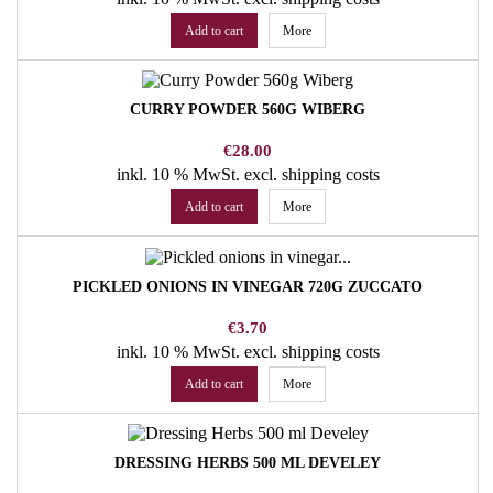
Add to cart
More
CURRY POWDER 560G WIBERG
Price
€28.00
inkl. 10 % MwSt.
excl. shipping costs
Add to cart
More
PICKLED ONIONS IN VINEGAR 720G ZUCCATO
Price
€3.70
inkl. 10 % MwSt.
excl. shipping costs
Add to cart
More
DRESSING HERBS 500 ML DEVELEY