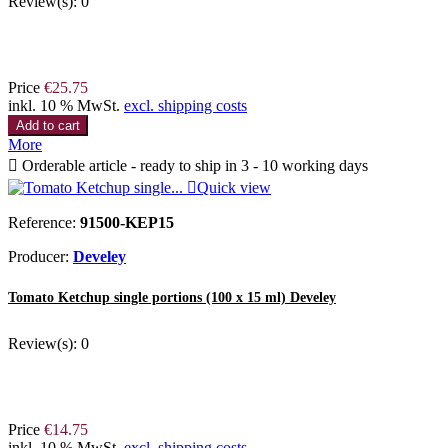
Review(s):
0
Price
€25.75
inkl. 10 % MwSt.
excl. shipping costs
Add to cart
More

Orderable article - ready to ship in 3 - 10 working days

Quick view
Reference:
91500-KEP15
Producer:
Develey
Tomato Ketchup single portions (100 x 15 ml) Develey
Review(s):
0
Price
€14.75
inkl. 10 % MwSt.
excl. shipping costs