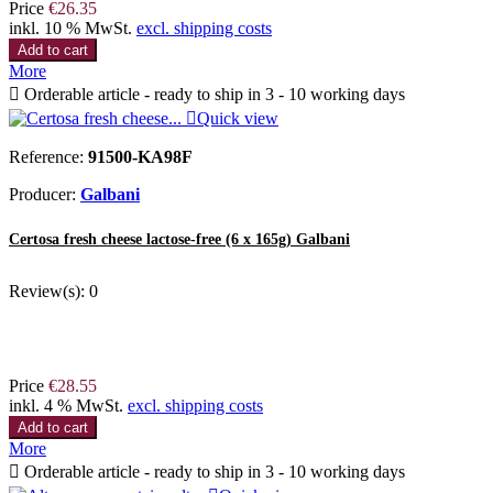
Price
€26.35
inkl. 10 % MwSt.
excl. shipping costs
Add to cart
More

Orderable article - ready to ship in 3 - 10 working days

Quick view
Reference:
91500-KA98F
Producer:
Galbani
Certosa fresh cheese lactose-free (6 x 165g) Galbani
Review(s):
0
Price
€28.55
inkl. 4 % MwSt.
excl. shipping costs
Add to cart
More

Orderable article - ready to ship in 3 - 10 working days