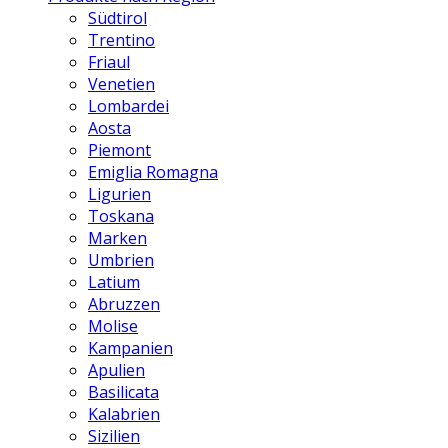
Südtirol
Trentino
Friaul
Venetien
Lombardei
Aosta
Piemont
Emiglia Romagna
Ligurien
Toskana
Marken
Umbrien
Latium
Abruzzen
Molise
Kampanien
Apulien
Basilicata
Kalabrien
Sizilien