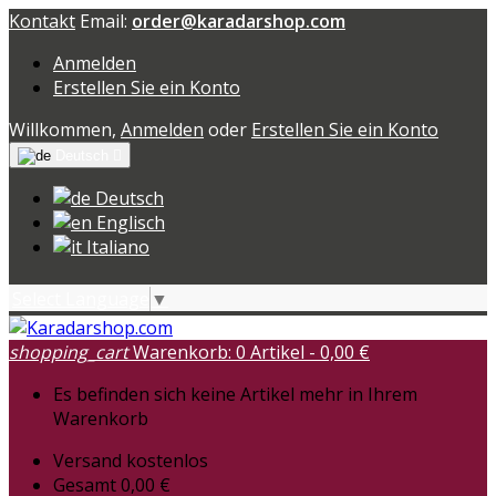
Kontakt
Email:
order@karadarshop.com
Anmelden
Erstellen Sie ein Konto
Willkommen,
Anmelden
oder
Erstellen Sie ein Konto
Deutsch

Deutsch
Englisch
Italiano
Select Language
▼
shopping_cart
Warenkorb:
0
Artikel - 0,00 €
Es befinden sich keine Artikel mehr in Ihrem
Warenkorb
Versand
kostenlos
Gesamt
0,00 €