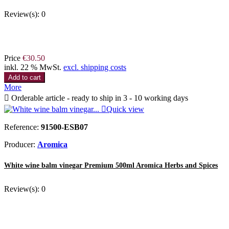
Review(s):
0
Price
€30.50
inkl. 22 % MwSt.
excl. shipping costs
Add to cart
More

Orderable article - ready to ship in 3 - 10 working days

Quick view
Reference:
91500-ESB07
Producer:
Aromica
White wine balm vinegar Premium 500ml Aromica Herbs and Spices
Review(s):
0