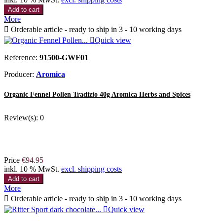
Add to cart
More

Orderable article - ready to ship in 3 - 10 working days

Quick view
Reference:
91500-GWF01
Producer:
Aromica
Organic Fennel Pollen Tradizio 40g Aromica Herbs and Spices
Review(s):
0
Price
€94.95
inkl. 10 % MwSt.
excl. shipping costs
Add to cart
More

Orderable article - ready to ship in 3 - 10 working days

Quick view