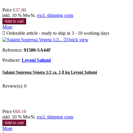
Price
€37.80
inkl. 10 % MwSt.
excl. shipping costs
Add to cart
More

Orderable article - ready to ship in 3 - 10 working days

Quick view
Reference:
91500-SA44F
Producer:
Levoni Salumi
Salami Sopressa Veneta 1/2 ca. 1,8 kg Levoni Salumi
Review(s):
0
Price
€60.10
inkl. 10 % MwSt.
excl. shipping costs
Add to cart
More