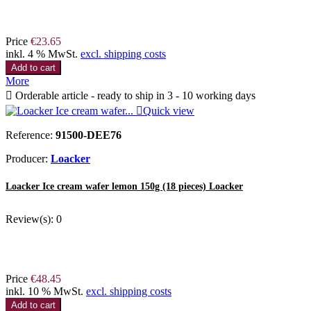
Price
€23.65
inkl. 4 % MwSt.
excl. shipping costs
Add to cart
More

Orderable article - ready to ship in 3 - 10 working days

Quick view
Reference:
91500-DEE76
Producer:
Loacker
Loacker Ice cream wafer lemon 150g (18 pieces) Loacker
Review(s):
0
Price
€48.45
inkl. 10 % MwSt.
excl. shipping costs
Add to cart