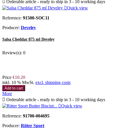

Orderable article - ready to ship in 3 - 10 working days

Quick view
Reference:
91500-SOC11
Producer:
Develey
Salsa Cheddar 875 ml Develey
Review(s):
0
Price
€10.20
inkl. 10 % MwSt.
excl. shipping costs
Add to cart
More

Orderable article - ready to ship in 3 - 10 working days

Quick view
Reference:
91700-004695
Producer:
Ritter Sport