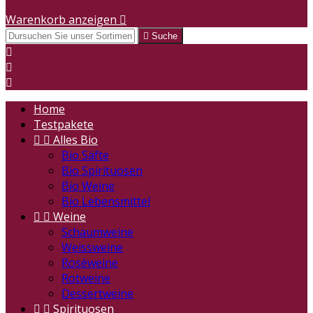
Warenkorb anzeigen


Suche



Home
Testpakete


Alles Bio
Bio Säfte
Bio Spirituosen
Bio Weine
Bio Lebensmittel


Weine
Schaumweine
Weissweine
Roséweine
Rotweine
Dessertweine


Spirituosen