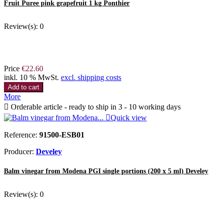
Fruit Puree pink grapefruit 1 kg Ponthier
Review(s):
0
Price
€22.60
inkl. 10 % MwSt.
excl. shipping costs
Add to cart
More

Orderable article - ready to ship in 3 - 10 working days

Quick view
Reference:
91500-ESB01
Producer:
Develey
Balm vinegar from Modena PGI single portions (200 x 5 ml) Develey
Review(s):
0