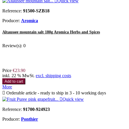

Quick view
Reference:
91500-SZB18
Producer:
Aromica
Altaussee mountain salt 180g Aromica Herbs and Spices
Review(s):
0
Price
€23.90
inkl. 22 % MwSt.
excl. shipping costs
Add to cart
More

Orderable article - ready to ship in 3 - 10 working days

Quick view
Reference:
91700-924923
Producer:
Ponthier