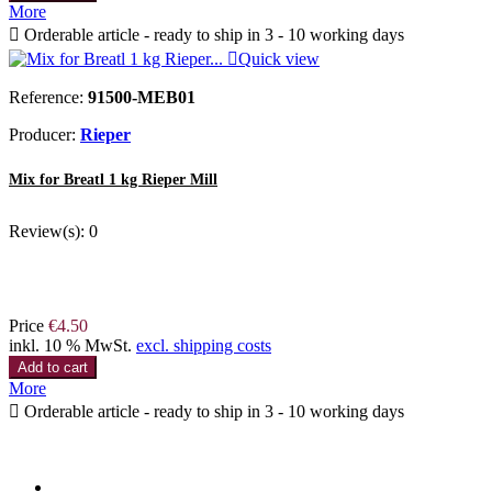
More

Orderable article - ready to ship in 3 - 10 working days

Quick view
Reference:
91500-MEB01
Producer:
Rieper
Mix for Breatl 1 kg Rieper Mill
Review(s):
0
Price
€4.50
inkl. 10 % MwSt.
excl. shipping costs
Add to cart
More

Orderable article - ready to ship in 3 - 10 working days