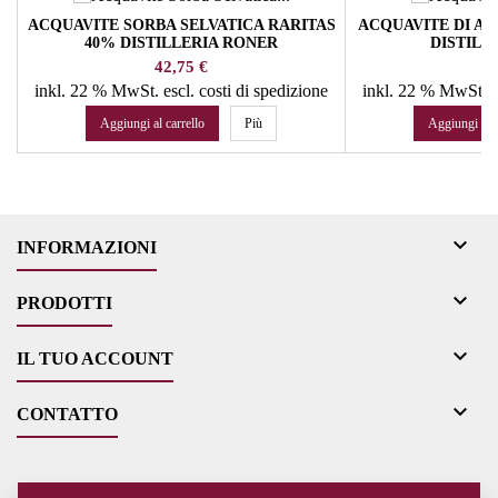
ACQUAVITE SORBA SELVATICA RARITAS
ACQUAVITE DI AL
40% DISTILLERIA RONER
DISTILL
Prezzo
Pr
42,75 €
55
inkl. 22 % MwSt.
escl. costi di spedizione
inkl. 22 % MwSt.
e
Aggiungi al carrello
Più
Aggiungi al c

INFORMAZIONI

PRODOTTI

IL TUO ACCOUNT

CONTATTO