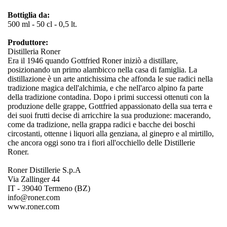
Bottiglia da:
500 ml - 50 cl - 0,5 lt.
Produttore:
Distilleria Roner
Era il 1946 quando Gottfried Roner iniziò a distillare,
posizionando un primo alambicco nella casa di famiglia. La
distillazione è un arte antichissima che affonda le sue radici nella
tradizione magica dell'alchimia, e che nell'arco alpino fa parte
della tradizione contadina. Dopo i primi successi ottenuti con la
produzione delle grappe, Gottfried appassionato della sua terra e
dei suoi frutti decise di arricchire la sua produzione: macerando,
come da tradizione, nella grappa radici e bacche dei boschi
circostanti, ottenne i liquori alla genziana, al ginepro e al mirtillo,
che ancora oggi sono tra i fiori all'occhiello delle Distillerie
Roner.
Roner Distillerie S.p.A
Via Zallinger 44
IT - 39040 Termeno (BZ)
info@roner.com
www.roner.com