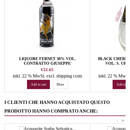
LIQUORE FERNET 30% VOL.
BLACK CHERRY 
CONTRATTO GIUSEPPE
VOL. S. UR
Price
Pr
€32.65
€
inkl. 22 % MwSt.
excl. shipping costs
inkl. 22 % MwSt
Add to cart
More
Add to ca
I CLIENTI CHE HANNO ACQUISTATO QUESTO
PRODOTTO HANNO COMPRATO ANCHE:
<
>