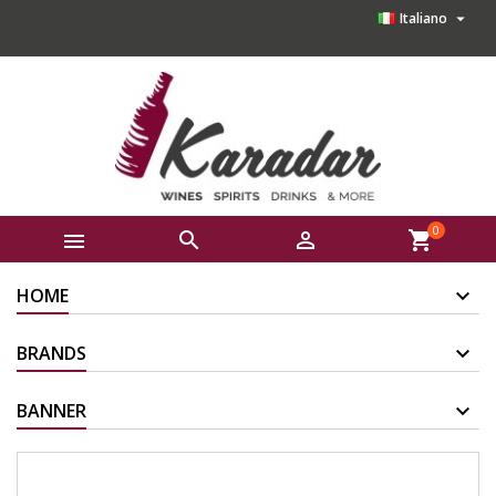

Italiano
0



shopping_cart
HOME
BRANDS
BANNER